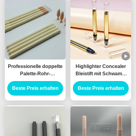
Professionelle doppelte
Highlighter Concealer
Palette-Rohr-
Bleistift mit Schwamm
Augenschatten-Stick
Oem Concealer Stiftung
Beste Preis erhalten
Privatetikett mit
Stick Tube mit Pinsel
Beste Preis erhalten
hochwertigem
Highlighter-Concealer-
Stift