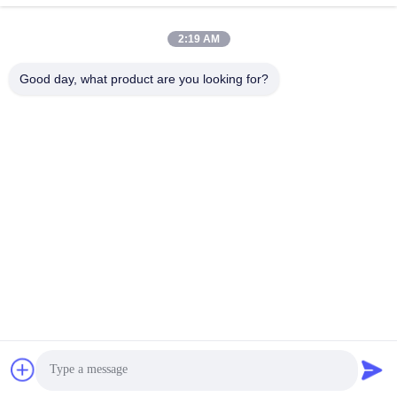
8:00-17:00
2:19 AM
Unsere Adresse
Good day, what product are you looking for?
Anschrift
Nr. 8 Xiadalu, Nijialu Dorf, Simen Stadt, Yuyao Stadt, Ningbo,
China
Tel.
86--19012893906
China Gute Qualität Eyeliner-Stiftverpackung Lieferant.
Urheberrecht © -2026 Yuyao Namei Cosmetics Packaging Co.,
Ltd. Alle Rechte vorbehalten.
Datenschutzrichtlinie
|
Sitemap