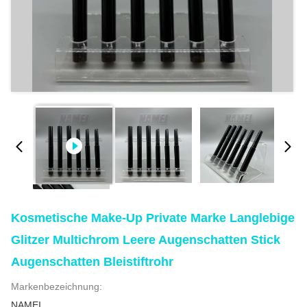
Kosmetische Make-Up Private Marke Langlebige
Glitzer Multichrom Leere Augenschatten Stick
Augenschatten Bleistiftrohr
Markenbezeichnung:
NAMEI