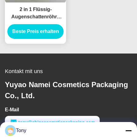
2 in 1 Flüssig-
Augenschattenröhre
Leere Plastik-
Augenschirrrrohre mit
Beste Preis erhalten
Zauberstab Custom
Logo Kosmetische
Verpackung
Kontakt mit uns
Yuyao Namei Cosmetics Packaging
Co., Ltd.
E-Mail
tony@chinacosmeticpackaging.com
Tony
Arbeitszeit