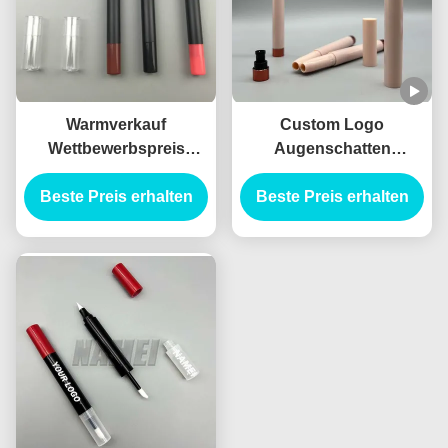
Warmverkauf
Custom Logo
Wettbewerbspreis
Augenschatten
Leerer Schwarzer
Großhandel
Beste Preis erhalten
Augenschatten
Beste Preis erhalten
Kosmetikbehälter
Bleistiftröhre
Augenschatten
Augenschatten Stick
Verpackung Haarline
Lippenfolie Behälter
Stift 2 in 1 Design
Planbare Mater