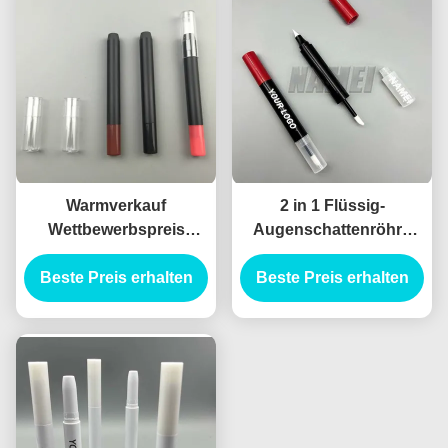
Warmverkauf
2 in 1 Flüssig-
Wettbewerbspreis
Augenschattenröhre
Leerer Schwarzer
Leere Plastik-
Beste Preis erhalten
Augenschatten
Augenschirrrrohre mit
Beste Preis erhalten
Bleistiftröhre
Zauberstab Custom
Augenschatten Stick
Logo Kosmetische
Lippenfolie Behälter
Verpackung
Planbare Mater