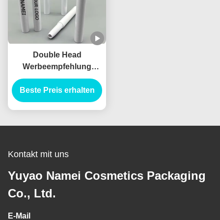
Double Head
Werbeempfehlung
leerer Matte Lippenstift
Highlighter Stift eyeliner
Beste Preis erhalten
Eyeliner Farbfleckfarbe
Stick Bleistift
Verpackung Kontakte
Kontakt mit uns
Yuyao Namei Cosmetics Packaging
Co., Ltd.
E-Mail