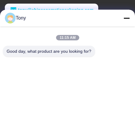
tony@chinacosmeticpackaging.com
Tony
Arbeitszeit
8:00-17:00
11:15 AM
Unsere Adresse
Good day, what product are you looking for?
Anschrift
Nr. 8 Xiadalu, Nijialu Dorf, Simen Stadt, Yuyao Stadt, Ningbo,
China
Tel.
86--19012893906
China Gute Qualität Eyeliner-Stiftverpackung Lieferant.