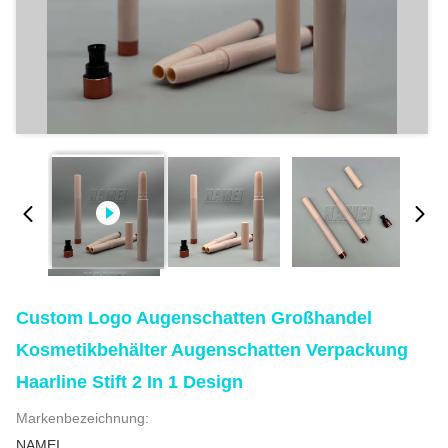
Custom Logo Augenschatten Großhandel
Kosmetikbehälter Augenschatten Verpackung
Haarline Stift 2 In 1 Design
Markenbezeichnung:
NAMEI