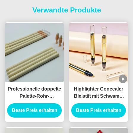
Verwandte Produkte
Professionelle doppelte
Highlighter Concealer
Palette-Rohr-
Bleistift mit Schwamm
Augenschatten-Stick
Oem Concealer Stiftung
Beste Preis erhalten
Privatetikett mit
Stick Tube mit Pinsel
Beste Preis erhalten
hochwertigem
Highlighter-Concealer-
Stift