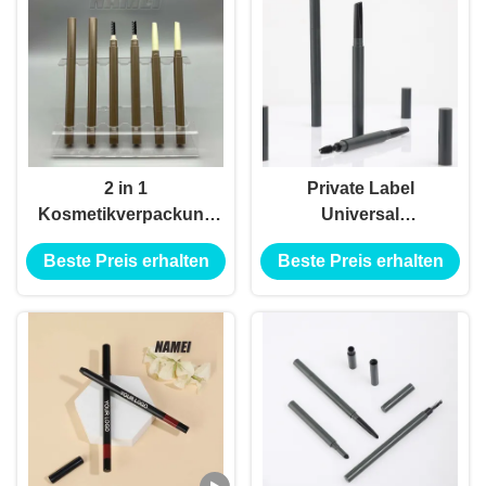
2 in 1
Private Label
Kosmetikverpackung
Universal
Leere
Augenbrauen-Stift
Beste Preis erhalten
Beste Preis erhalten
Brustrohrbehälter
Tragbares
Leere Eyeliner-
Augenbrauen-
Rohrbehälter
Makeup-Stift-Rohr
Doppel-Ende
Augenbrauen-Stift
Custom
Augenbrauen-Stift-
Hülle