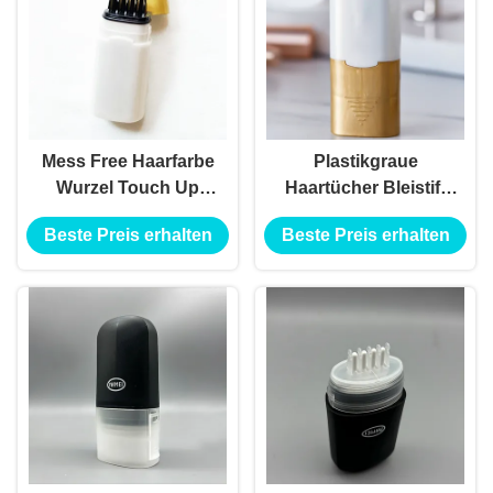
Mess Free Haarfarbe
Plastikgraue
Wurzel Touch Up
Haartücher Bleistift
Stick Verpackung mit
Verpackung Touch
Beste Preis erhalten
Beste Preis erhalten
Logo Leere schwarze
Up Stick Haarfarbe für
Haarwurzel Concealer
Haar Farbe Hohe
Tube
Luftdichtheit