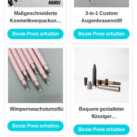
Maßgeschneiderte
3-in-1 Custom
Kosmetikverpackungen
Augenbrauenstift
aus Plastik
Beste Preis erhalten
Beste Preis erhalten
Wimpernwachstumsflüssigkeitsbehälter
Bequem gestalteter
flüssiger
Augenbrauenbehälter
Beste Preis erhalten
Beste Preis erhalten
für einen Bläser