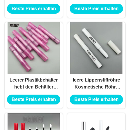
Tube
Highlighter
Beste Preis erhalten
Beste Preis erhalten
Leerer Plastikbehälter
leere Lippenstiftröhre
hebt den Behälter
Kosmetische Röhre
hervor
Verpackung
Beste Preis erhalten
Beste Preis erhalten
Designstiftröhre
Augenschattenbehälter