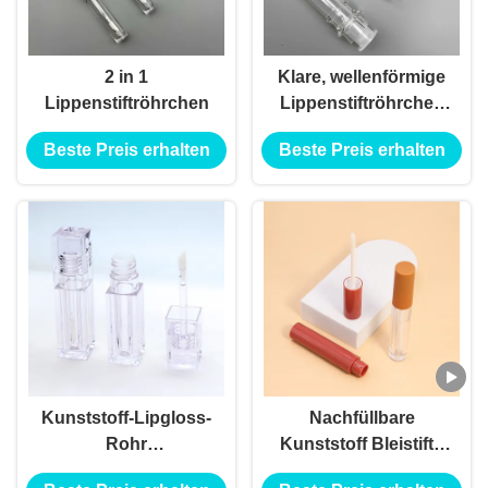
2 in 1
Klare, wellenförmige
Lippenstiftröhrchen
Lippenstiftröhrchen
Erstaunliches Design
Beste Preis erhalten
Beste Preis erhalten
Luxus leerer
Lippstiftbehälter
Kunststoff-Lipgloss-
Nachfüllbare
Rohr
Kunststoff Bleistifte
Kosmetikverpackungsbehälter
Augenbrauen-Make-