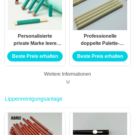
Personalisierte
Professionelle
private Marke leere
doppelte Palette-
Augenhellen
Rohr-Augenschatten-
Beste Preis erhalten
Beste Preis erhalten
Schatten Stick Stift
Stick Privatetikett mit
mit Splitter
hochwertigem
Highlighter-
Weitere Informationen
Concealer-Stift
Lippenreinigungsanlage