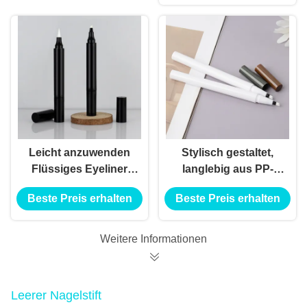
Leicht anzuwenden
Stylisch gestaltet,
Flüssiges Eyeliner
langlebig aus PP-
Bleistift Langlebige
Material, vierseitig
Beste Preis erhalten
Beste Preis erhalten
vegane Formel
flüssiger
Augenbrauen Bleistift
Weitere Informationen
Leerer Nagelstift