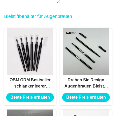
Behälter
Bleistiftbehälter für Augenbrauen
OBM ODM Bestseller
Drehen Sie Design
schlanker leerer
Augenbrauen Bleistift
Augenbrauen Bleistift
Behälter ABS Material
Beste Preis erhalten
Beste Preis erhalten
Behälter schlanker
Automatische Formel
leerer Augenbrauen
Bleistift