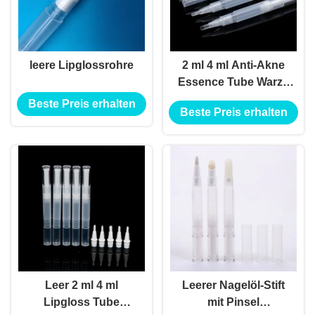
leere Lipglossrohre
2 ml 4 ml Anti-Akne
Essence Tube Warze
Entfernung
Beste Preis erhalten
Beste Preis erhalten
Flüssigkeit Concealer
Pen Tube Point Akne
Pen Schlafgel
Verpackung
Leer 2 ml 4 ml
Leerer Nagelöl-Stift
Lipgloss Tube
mit Pinsel