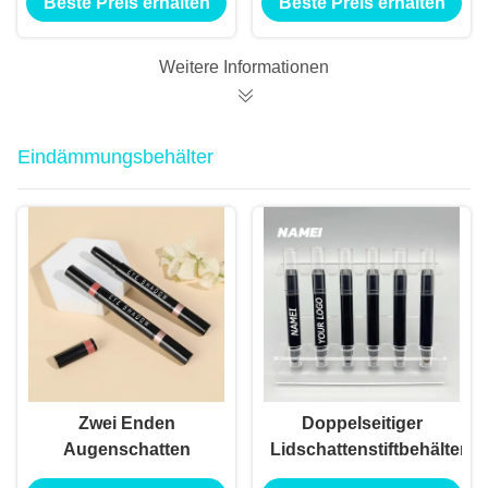
Beste Preis erhalten
Beste Preis erhalten
leere Lipgloss-Rohr
up-Tools
mit Zauberstab
Weitere Informationen
Eindämmungsbehälter
Zwei Enden
Doppelseitiger
Augenschatten
Lidschattenstiftbehälter