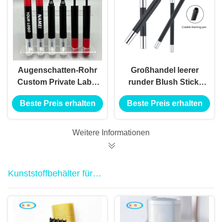
Augenschatten-Rohr
Großhandel leerer
Custom Private Label
runder Blush Stick,
Doppelkopf-Leere
Lippenstift,
Beste Preis erhalten
Beste Preis erhalten
hübsche Behälter
Augenschatten,
Augenschatten-
Kontur-Correaler,
Eyeliner-Rohr Leere
Rohrverpackung
Weitere Informationen
Eyeliner-Rohr
Kunststoffbehälter für
Haarfärbemittel