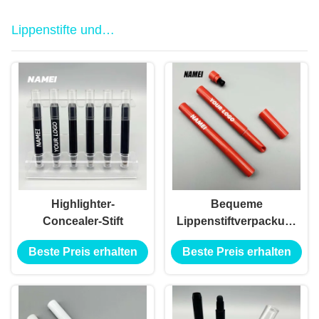
Lippenstifte und
Bleistiftverpackungen
Highlighter-
Bequeme
Concealer-Stift
Lippenstiftverpackungen
für schmutzfestes
Beste Preis erhalten
Beste Preis erhalten
und langlebiges
Tragen