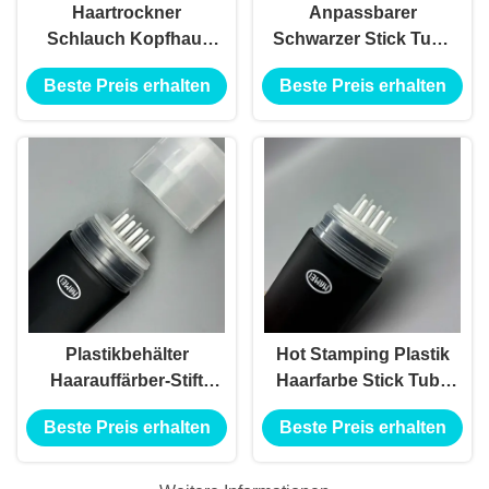
Haartrockner
Anpassbarer
Schlauch Kopfhaut
Schwarzer Stick Tube
Applikator Flüssiges
Cover Hair Magic
Beste Preis erhalten
Beste Preis erhalten
Kamm für Haare
Root Cover Up
Schlauch Flasche
Verpackung mit
Verpackung
Kamm Öko-
Haarfärbemittel 4
freundliche
Schichten Schlauch
einzigartige Form
mit Kopfhaut
Haarfarbe Stick
Applikator Kamm
Plastikbehälter
Hot Stamping Plastik
Haarauffärber-Stift
Haarfarbe Stick Tube
Verpackung mit
Cover für anpassbare
Beste Preis erhalten
Beste Preis erhalten
rotierendem
Flaschen Flaschen
Haarstock und
Verpackung
individuellem Logo-