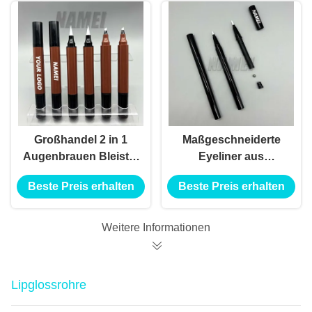
Großhandel 2 in 1
Maßgeschneiderte
Augenbrauen Bleistift
Eyeliner aus
und Eyeliner
Kunststoff
Beste Preis erhalten
Beste Preis erhalten
Anpassung Druck
Verpackung Leere
Leere Augenbrauen
Eyeliner Flasche
Bleistift und Eyeliner
Privatlogo Leere
Weitere Informationen
Tube Behälter
Eyeliner Bleistift
Lipglossrohre