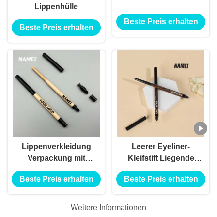
Lippenhülle
Beste Preis erhalten
Beste Preis erhalten
Lippenverkleidung
Leerer Eyeliner-
Verpackung mit
Kleifstift Liegende
Splitter
Seidenrauch-Stift
Beste Preis erhalten
Beste Preis erhalten
Lippenverkleidung
wasserdicht
Bleistiftbehälter mit
langlebiger
individuellem Logo
kundenspezifischer
Weitere Informationen
Gel-Eyeliner-Stift