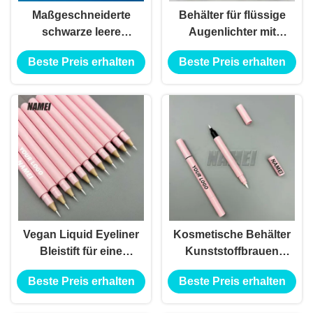
Maßgeschneiderte
Behälter für flüssige
schwarze leere
Augenlichter mit
Eyeliner-Stifte
Privatetikett
Beste Preis erhalten
Beste Preis erhalten
Vegan Liquid Eyeliner
Kosmetische Behälter
Bleistift für eine
Kunststoffbrauen
einfache Anwendung
Bleistift Verpackung
Beste Preis erhalten
Beste Preis erhalten
ohne Schärfen
Flüssigkeit Eyeliner
Bleistift Behälter