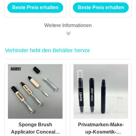
Behälter Kultikulaöl
Flüssigkeitsgrundlage
Beste Preis erhalten
Beste Preis erhalten
Nagellack Make-up
Nachfüllflaschen 2 ml
Accessoires Twist
4 ml Haarfollikel-
Pen mit Pinsel
Nährungs-Stift
Weitere Informationen
Verhinder hebt den Behälter hervor
Sponge Brush
Privatmarken-Make-
Applicator Concealer
up-Kosmetik-