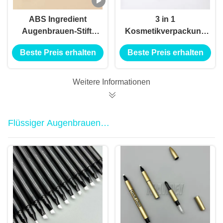
ABS Ingredient
3 in 1
Augenbrauen-Stift-
Kosmetikverpackung
Bürste-Applikator für
Runder Augenbrauen
Beste Preis erhalten
Beste Preis erhalten
professionelle
Bleistift leere Röhre
Ergebnisse
kann Boden Füllung
Plastik Augenbrauen
Weitere Informationen
Bleistift Behälter
Großhandel
Flüssiger Augenbrauen
Bleistiftbehälter