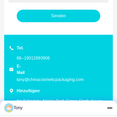
Senden
Tel.
86--19012893906
E-

Mail
tony@chinacosmeticpackaging.com

Hinzufügen
Nr. 8 Xiadalu, Nijialu Dorf, Simen Stadt, Yuyao
Stadt, Ningbo, China
Tony