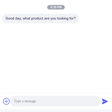
9:39 PM
Yuyao Namei Cosmetics Packaging
Good day, what product are you looking for?
Co., Ltd.