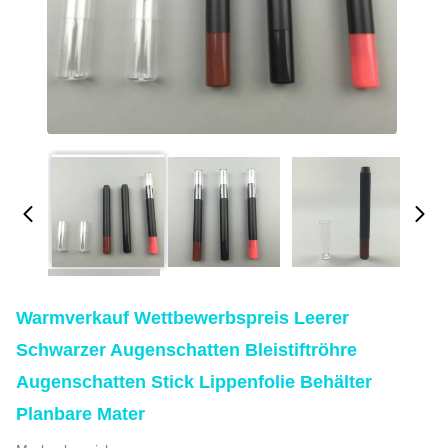
Warmverkauf Wettbewerbspreis Leerer
Schwarzer Augenschatten Bleistiftröhre
Augenschatten Stick Lippenfolie Behälter
Planbare Mater