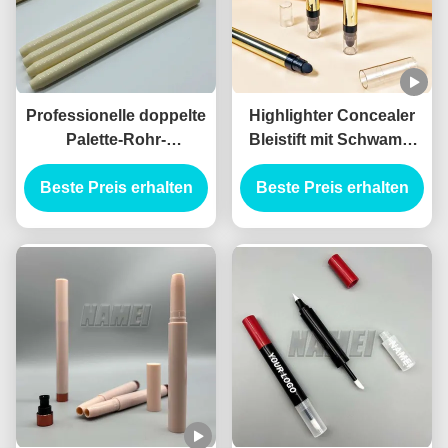
Professionelle doppelte
Highlighter Concealer
Palette-Rohr-
Bleistift mit Schwamm
Augenschatten-Stick
Oem Concealer Stiftung
Beste Preis erhalten
Privatetikett mit
Stick Tube mit Pinsel
Beste Preis erhalten
hochwertigem
Highlighter-Concealer-
Stift