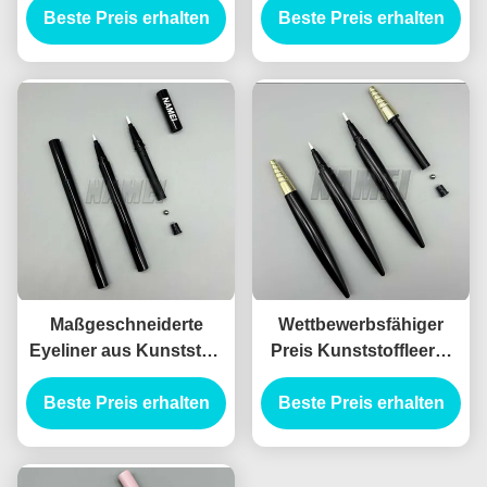
Beste Preis erhalten
Flüssigkeit Eyeliner
Beste Preis erhalten
Anpassung Druck
Bleistift Behälter
Leere Augenbrauen
Bleistift und Eyeliner
Tube Behälter
Maßgeschneiderte
Wettbewerbsfähiger
Eyeliner aus Kunststoff
Preis Kunststoffleerer
Verpackung Leere
für schwarze Augen
Beste Preis erhalten
Eyeliner Flasche
Beste Preis erhalten
Leiter Bleistift Tube
Privatlogo Leere
Leerer für Augen
Eyeliner Bleistift