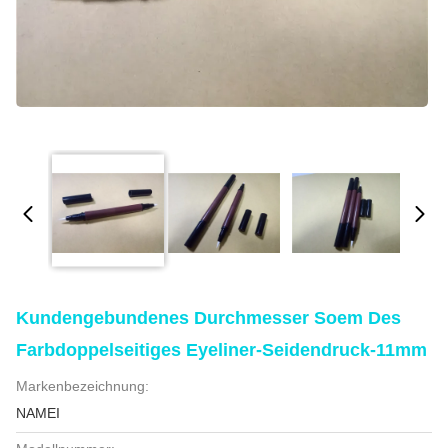
Kundengebundenes Durchmesser Soem Des
Farbdoppelseitiges Eyeliner-Seidendruck-11mm
Markenbezeichnung:
NAMEI