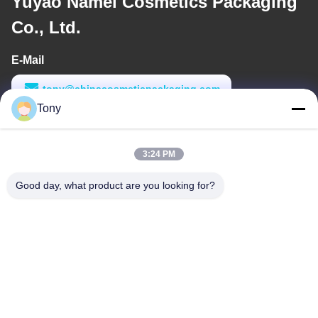
Yuyao Namei Cosmetics Packaging
Co., Ltd.
E-Mail
tony@chinacosmeticpackaging.com
Tony
Arbeitszeit
8:00-17:00
3:24 PM
Unsere Adresse
Good day, what product are you looking for?
Anschrift
Nr. 8 Xiadalu, Nijialu Dorf, Simen Stadt, Yuyao Stadt, Ningbo,
China
Tel.
86--19012893906