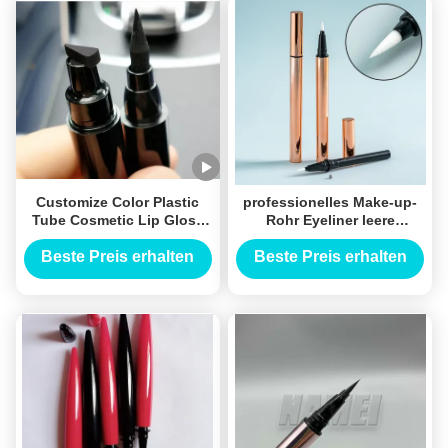
Customize Color Plastic
professionelles Make-up-
Tube Cosmetic Lip Gloss
Rohr Eyeliner leere
Brilliant Pen Packaging
Verpackung Schaukelperle
Shell Makeup Eyeliner Glue
flüssiges Gold Eyeliner-
Beste Preis erhalten
Beste Preis erhalten
Pen Eyeliner Stamp
Rohr Custom Eyeliner
Verpackung Stift