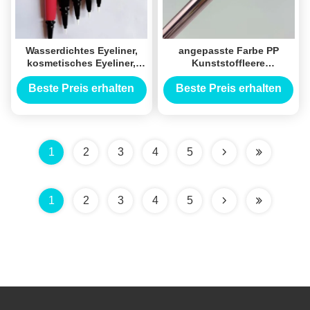
Wasserdichtes Eyeliner,
angepasste Farbe PP
kosmetisches Eyeliner,
Kunststoffleere
Logo-Druck
Verpackung
Schaukelperlen Flüssigkeit
Beste Preis erhalten
Beste Preis erhalten
leere Tube Stift eyeliner
angepasste eyeliner leere
Röhren
1
2
3
4
5
1
2
3
4
5