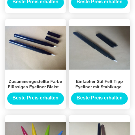
Eyeliner
kundenspezifische
Beste Preis erhalten
Beste Preis erhalten
Flüssigkeit Großhandel
Eyeliner Behälter
Zusammengestellte Farbe
Einfacher Stil Felt Tipp
Flüssiges Eyeliner Bleistift
Eyeliner mit Stahlkugel,
ABS Kunststoff Langlebige
Schwarzer Bleistift Eyeliner
UV-Beschichtung
Kunststoff
Beste Preis erhalten
Beste Preis erhalten