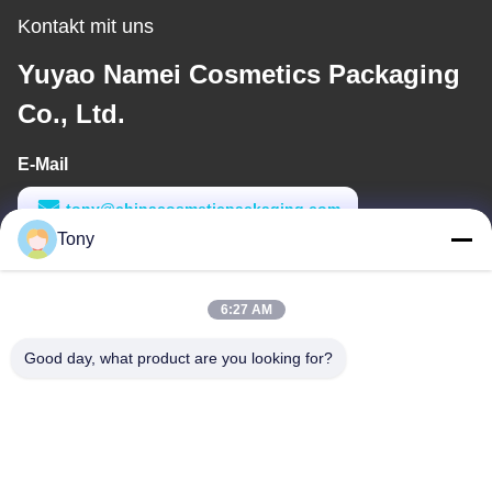
Kontakt mit uns
Yuyao Namei Cosmetics Packaging
Co., Ltd.
E-Mail
tony@chinacosmeticpackaging.com
Tony
Arbeitszeit
8:00-17:00
6:27 AM
Unsere Adresse
Good day, what product are you looking for?
Anschrift
Nr. 8 Xiadalu, Nijialu Dorf, Simen Stadt, Yuyao Stadt, Ningbo,
China
Tel.