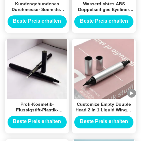
Kundengebundenes
Wasserdichtes ABS
Durchmesser Soem des
Doppelseitiges Eyeliner,
Farbdoppelseitiges
Flüssiges Stift Eyeliner
Eyeliner-Seidendruck-
141.3 * 11.5mm
Beste Preis erhalten
Beste Preis erhalten
11mm
Profi-Kosmetik-
Customize Empty Double
Flüssigstift-Plastik-
Head 2 In 1 Liquid Winged
Eyeliner-Stift-Verpackung
Eyeliner Stamp Pen Tube
ISO-Zertifizierung
Eye Liner Packaging Pencil
Beste Preis erhalten
Beste Preis erhalten
Container