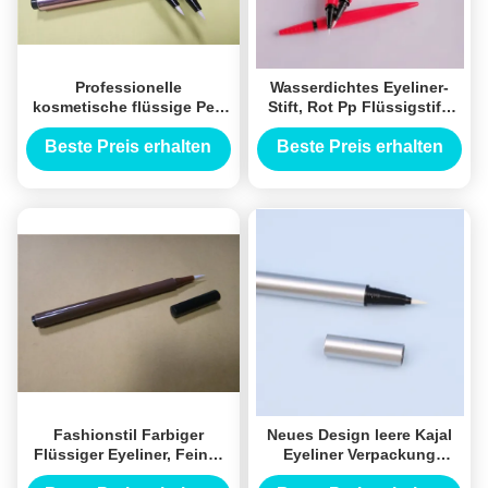
Professionelle
Wasserdichtes Eyeliner-
kosmetische flüssige Pen
Stift, Rot Pp Flüssigstift,
Eyeliner Packaging Easy
Eyeliner-Injektionsfarbe
Use ISO-Bescheinigung
Beste Preis erhalten
Beste Preis erhalten
Fashionstil Farbiger
Neues Design leere Kajal
Flüssiger Eyeliner, Feiner
Eyeliner Verpackung
Nib Flüssiger Bleistift
Flüssigkeit