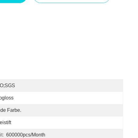
SO;SGS
pgloss
de Farbe.
eistift
t:
600000pcs/month