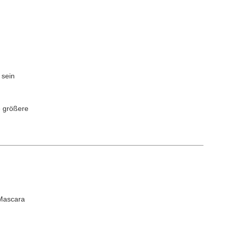
 sein
e größere
 Mascara