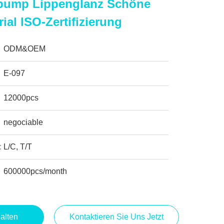
pump Lippenglanz Schöne
ial ISO-Zertifizierung
ODM&OEM
E-097
12000pcs
negociable
:
L/C, T/T
600000pcs/month
alten
Kontaktieren Sie Uns Jetzt