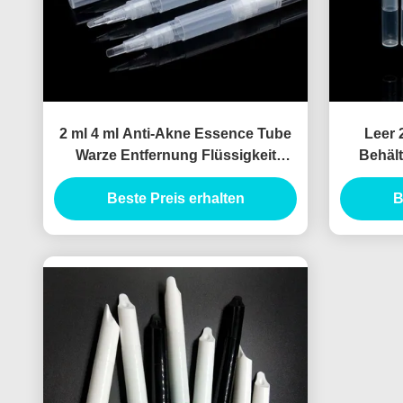
2 ml 4 ml Anti-Akne Essence Tube
Leer 
Warze Entfernung Flüssigkeit
Behält
Concealer Pen Tube Point Akne
Make-up 
Pen Schlafgel Verpackung
Beste Preis erhalten
B