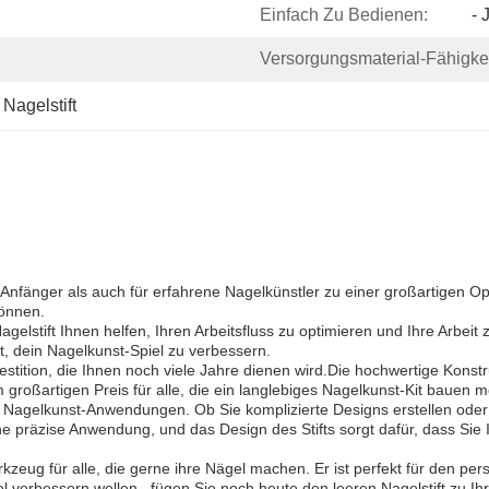
Einfach Zu Bedienen:
- 
Versorgungsmaterial-Fähigkei
Nagelstift
r Anfänger als auch für erfahrene Nagelkünstler zu einer großartigen Opt
können.
elstift Ihnen helfen, Ihren Arbeitsfluss zu optimieren und Ihre Arbeit z
t, dein Nagelkunst-Spiel zu verbessern.
nvestition, die Ihnen noch viele Jahre dienen wird.Die hochwertige Konst
großartigen Preis für alle, die ein langlebiges Nagelkunst-Kit bauen 
n Nagelkunst-Anwendungen. Ob Sie komplizierte Designs erstellen oder
eine präzise Anwendung, und das Design des Stifts sorgt dafür, dass Si
zeug für alle, die gerne ihre Nägel machen. Er ist perfekt für den per
l verbessern wollen,, fügen Sie noch heute den leeren Nagelstift zu Ihr