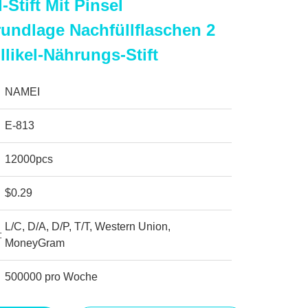
-Stift Mit Pinsel
rundlage Nachfüllflaschen 2
llikel-Nährungs-Stift
NAMEI
E-813
12000pcs
$0.29
L/C, D/A, D/P, T/T, Western Union,
:
MoneyGram
500000 pro Woche