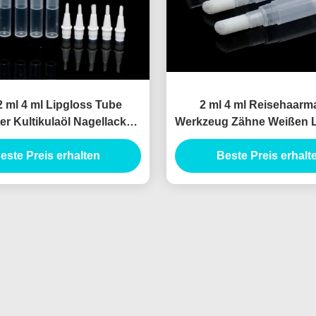
2 ml 4 ml Lipgloss Tube
2 ml 4 ml Reisehaarm
er Kultikulaöl Nagellack
Werkzeug Zähne Weißen L
Accessoires Twist Pen mit
Pen Nagelölbürste Nachf
este Preis erhalten
Pinsel
Flüssigkeitsbasis Fla
Beste Preis erhalt