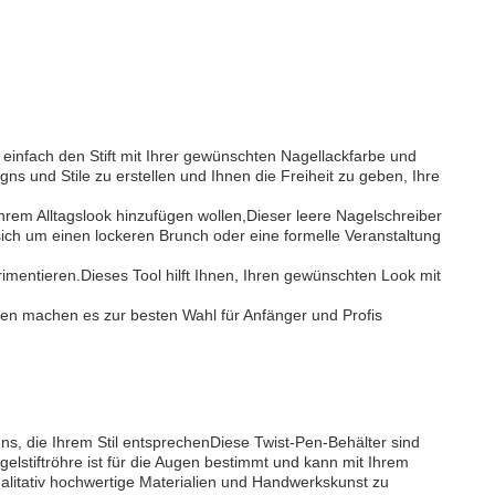
e einfach den Stift mit Ihrer gewünschten Nagellackfarbe und
s und Stile zu erstellen und Ihnen die Freiheit zu geben, Ihre
hrem Alltagslook hinzufügen wollen,Dieser leere Nagelschreiber
 sich um einen lockeren Brunch oder eine formelle Veranstaltung
rimentieren.Dieses Tool hilft Ihnen, Ihren gewünschten Look mit
nen machen es zur besten Wahl für Anfänger und Profis
s, die Ihrem Stil entsprechenDiese Twist-Pen-Behälter sind
elstiftröhre ist für die Augen bestimmt und kann mit Ihrem
ualitativ hochwertige Materialien und Handwerkskunst zu