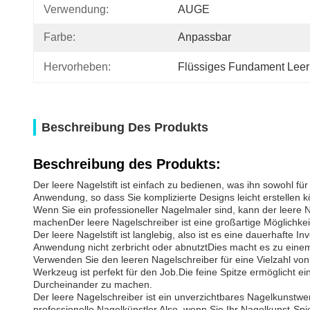
Verwendung:
AUGE
Farbe:
Anpassbar
Hervorheben:
Flüssiges Fundament Leer 
Beschreibung Des Produkts
Beschreibung des Produkts:
Der leere Nagelstift ist einfach zu bedienen, was ihn sowohl fü
Anwendung, so dass Sie komplizierte Designs leicht erstellen 
Wenn Sie ein professioneller Nagelmaler sind, kann der leere Nag
machenDer leere Nagelschreiber ist eine großartige Möglichkei
Der leere Nagelstift ist langlebig, also ist es eine dauerhafte I
Anwendung nicht zerbricht oder abnutztDies macht es zu einem 
Verwenden Sie den leeren Nagelschreiber für eine Vielzahl vo
Werkzeug ist perfekt für den Job.Die feine Spitze ermöglicht 
Durcheinander zu machen.
Der leere Nagelschreiber ist ein unverzichtbares Nagelkunstwerk
professionelle Nagelkünstler.Also, wenn Sie Ihr Nagelkunst-Spie