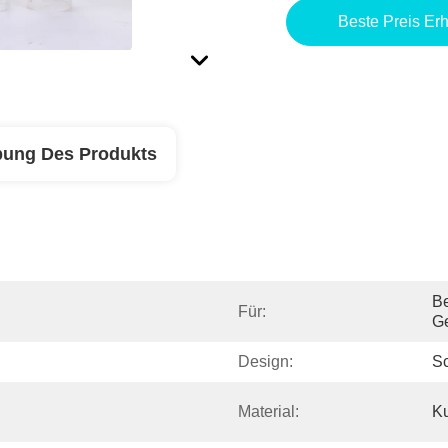
Beste Preis Erh
bung Des Produkts
Be
Für:
G
Design:
Sc
Material:
Ku