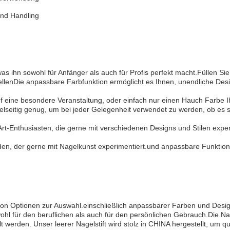
und Handling
as ihn sowohl für Anfänger als auch für Profis perfekt macht.Füllen Si
lenDie anpassbare Farbfunktion ermöglicht es Ihnen, unendliche Design
uf eine besondere Veranstaltung, oder einfach nur einen Hauch Farbe I
vielseitig genug, um bei jeder Gelegenheit verwendet zu werden, ob es
l Art-Enthusiasten, die gerne mit verschiedenen Designs und Stilen expe
jeden, der gerne mit Nagelkunst experimentiert.und anpassbare Funktio
on Optionen zur Auswahl.einschließlich anpassbarer Farben und Design
ohl für den beruflichen als auch für den persönlichen Gebrauch.Die Nag
 werden. Unser leerer Nagelstift wird stolz in CHINA hergestellt, um q