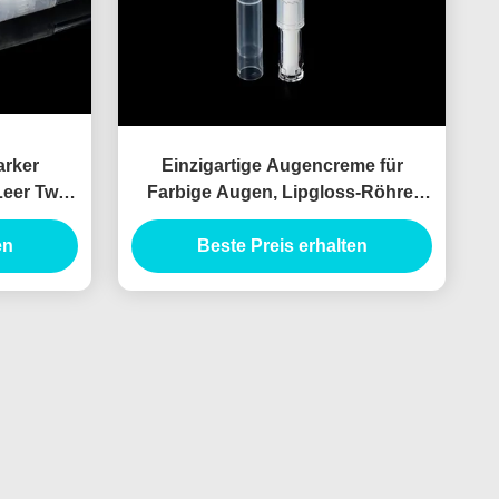
arker
Einzigartige Augencreme für
eer Twist
Farbige Augen, Lipgloss-Röhre,
üllbare
Kosmetikbehälter, Leere
schen
en
Verpackung Lipgloss
Beste Preis erhalten