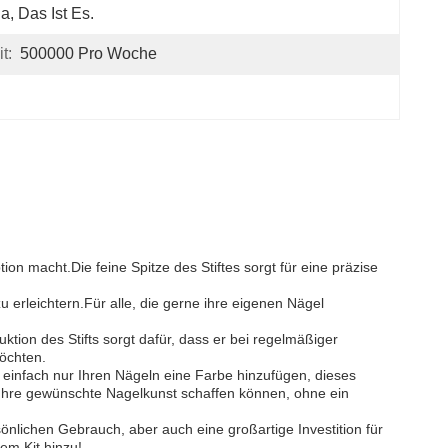
Ja, Das Ist Es.
t:
500000 Pro Woche
ion macht.Die feine Spitze des Stiftes sorgt für eine präzise
u erleichtern.Für alle, die gerne ihre eigenen Nägel
ruktion des Stifts sorgt dafür, dass er bei regelmäßiger
möchten.
 einfach nur Ihren Nägeln eine Farbe hinzufügen, dieses
e Ihre gewünschte Nagelkunst schaffen können, ohne ein
sönlichen Gebrauch, aber auch eine großartige Investition für
em Kit hinzu!