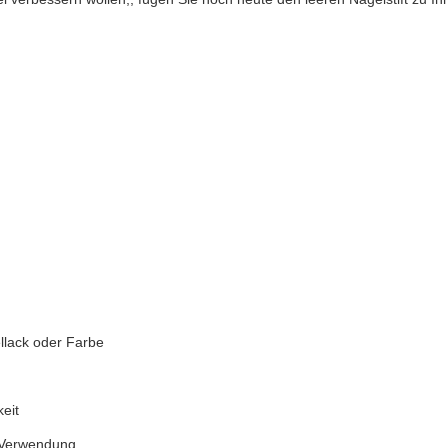
llack oder Farbe
eit
e Verwendung