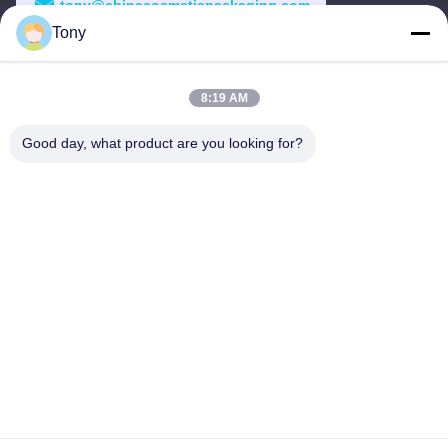
tony@chinacosmeticpackaging.com
Tony
Arbeitszeit
8:00-17:00
8:19 AM
Unsere Adresse
Good day, what product are you looking for?
Anschrift
Nr. 8 Xiadalu, Nijialu Dorf, Simen Stadt, Yuyao Stadt, Ningbo,
China
Tel.
86--19012893906
China Gute Qualität Eyeliner-Stiftverpackung Lieferant.
Urheberrecht © -2026 Yuyao Namei Cosmetics Packaging Co.,