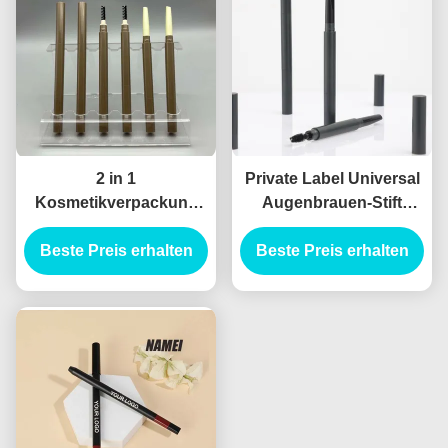
2 in 1
Private Label Universal
Kosmetikverpackung
Augenbrauen-Stift
Leere Brustrohrbehälter
Tragbares
Beste Preis erhalten
Leere Eyeliner-
Augenbrauen-Makeup-
Beste Preis erhalten
Rohrbehälter
Stift-Rohr Doppel-Ende
Augenbrauen-Stift
Custom Augenbrauen-
Stift-Hülle