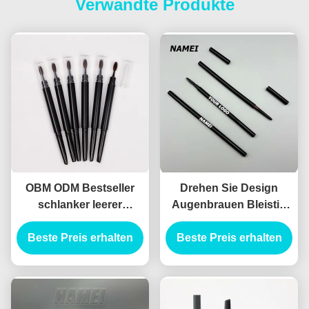
Verwandte Produkte
OBM ODM Bestseller
Drehen Sie Design
schlanker leerer
Augenbrauen Bleistift
Augenbrauen Bleistift
Behälter ABS Material
Beste Preis erhalten
Behälter schlanker
Automatische Formel
Beste Preis erhalten
leerer Augenbrauen
Bleistift