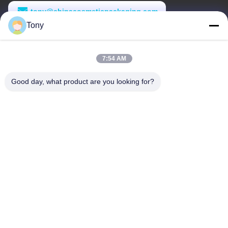
tony@chinacosmeticpackaging.com
Tony
Arbeitszeit
8:00-17:00
7:54 AM
Unsere Adresse
Good day, what product are you looking for?
Anschrift
Nr. 8 Xiadalu, Nijialu Dorf, Simen Stadt, Yuyao Stadt, Ningbo,
China
Tel.
86--19012893906
China Gute Qualität Eyeliner-Stiftverpackung Lieferant.
Urheberrecht © -2026 Yuyao Namei Cosmetics Packaging Co.,