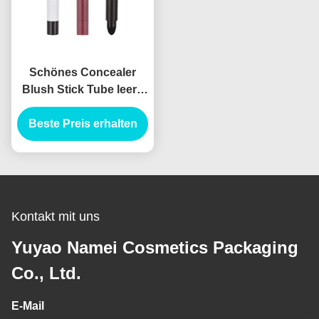
Schönes Concealer
Blush Stick Tube leere
Stiftung Stick
Verpackung Stiftung
Beste Preis erhalten
Lippstick Behälter
Kontakt mit uns
Yuyao Namei Cosmetics Packaging
Co., Ltd.
E-Mail