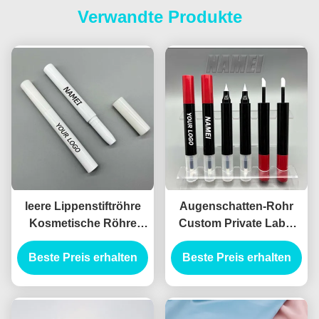
Verwandte Produkte
leere Lippenstiftröhre
Augenschatten-Rohr
Kosmetische Röhre
Custom Private Label
Verpackung
Doppelkopf-Leere
Beste Preis erhalten
Designstiftröhre
Beste Preis erhalten
hübsche Behälter
Augenschattenbehälter
Augenschatten-
Eyeliner-Rohr Leere
Eyeliner-Rohr