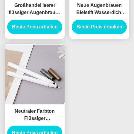
Großhandel leerer
Neue Augenbrauen
flüssiger Augenbrauen
Bleistift Wasserdicht
Make-up Twist Pen rosa
Gabel Spitze
Augenbrauen Farbton
Beste Preis erhalten
Augenbrauen Tattoo
Beste Preis erhalten
Bleistift Tube Behälter
Pen OEM Hot Sale Vier
Verpackung 4
Tipps Augenbrauen
Gabelspitzen
Bleistift
Neutraler Farbton
Flüssiger
Augenbrauenbehälter
Beste Preis erhalten