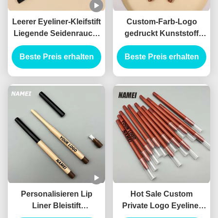
Leerer Eyeliner-Kleifstift
Custom-Farb-Logo
Liegende Seidenrauch-
gedruckt Kunststoff
Stift wasserdicht
leere Lippen-Liner-
Beste Preis erhalten
langlebiger
Beste Preis erhalten
Röhre Packung
kundenspezifischer Gel-
Behälter schlanke
Eyeliner-Stift Behälter
Lipliner-Röhre
Personalisieren Lip
Hot Sale Custom
Liner Bleistift
Private Logo Eyeliner
Augenbrauen Eyeliner
Bleistift Behälter Blasen