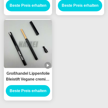
Beste Preis erhalten
Tube mit Bürste Lip
Bleistift schlanke leere
Beste Preis erhalten
Liner Bleistift Behälter
Lippe Liner Tube
mit Splitter
Planbares Material
Großhandel Lippenfolie
Bleistift Vegane cremige
Behälter wasserdicht
Beste Preis erhalten
Custom Logo
Privatetikett