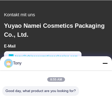
Kontakt mit uns
Yuyao Namei Cosmetics Packaging
Co., Ltd.
E-Mail
tony@chinacosmeticpackaging.com
Tony
Arbeitszeit
8:00-17:00
8:55 AM
Unsere Adresse
Good day, what product are you looking for?
Anschrift
Nr. 8 Xiadalu, Nijialu Dorf, Simen Stadt, Yuyao Stadt, Ningbo,
China