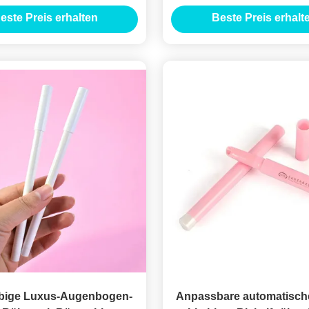
tbehälter mit individuellem
Bleistiftbehälter
este Preis erhalten
Beste Preis erhalt
Logo
bige Luxus-Augenbogen-
Anpassbare automatisch