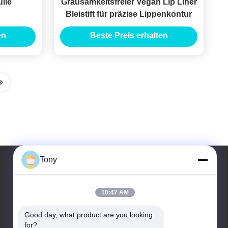
lle
Grausamkeitsfreier Vegan Lip Liner
Bleistift für präzise Lippenkontur
en
Beste Preis erhalten
Tony
Unsere Adresse
10:47 AM
Anschrift
Good day, what product are you looking 
Nr. 8 Xiadalu, Nijialu Dorf, Simen Stadt, Yuyao Stadt,
for?