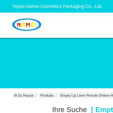
Yuyao Namei Cosmetics Packaging Co., Ltd.
Zu Hause
Produits
Empty Lip Liner Pencils Online-He
Ihre Suche
[ Empty