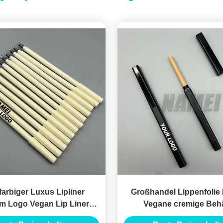
arbiger Luxus Lipliner
Großhandel Lippenfolie B
m Logo Vegan Lip Liner
Vegane cremige Behä
ift Privatetikett Lip Liner
wasserdicht Custom