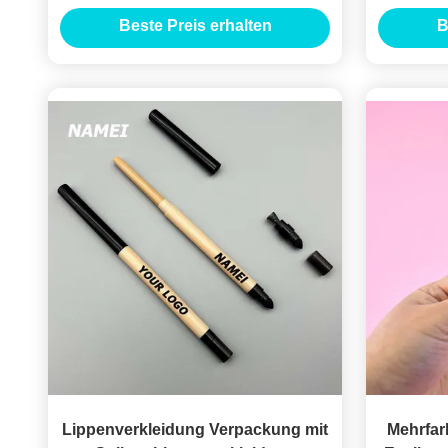
Bürste Lip Liner Bleistift Behälter
Bleistif
Beste Preis erhalten
B
mit Splitter
Lippenverkleidung Verpackung mit
Mehrfar