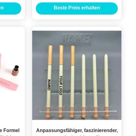
Lippenliner Bleistiftbehälter
en
Beste Preis erhalten
e Formel
Anpassungsfähiger, faszinierender,