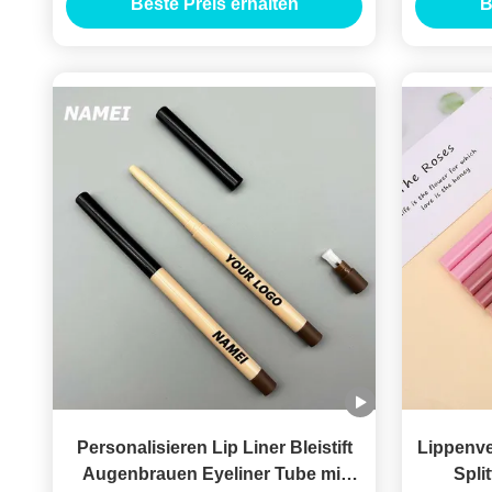
Beste Preis erhalten
B
Bleistif
Personalisieren Lip Liner Bleistift
Lippenve
Augenbrauen Eyeliner Tube mit
Spli