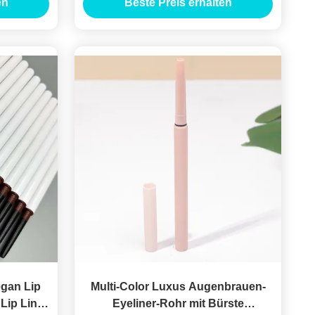
en
Beste Preis erhalten
egan Lip
Multi-Color Luxus Augenbrauen-
 Lip Liner
Eyeliner-Rohr mit Bürste