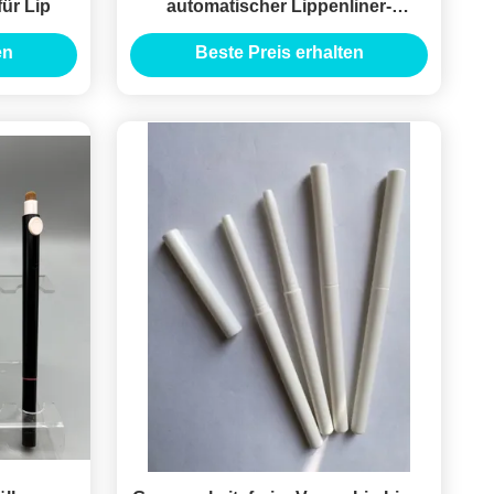
für Lip
automatischer Lippenliner-
Stiftbehälter mit Drehverschluss
en
Beste Preis erhalten