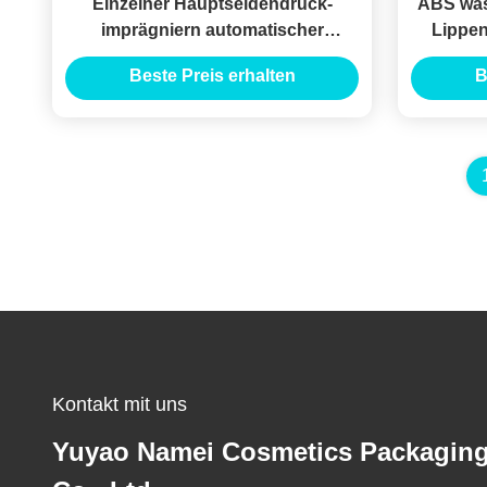
Einzelner Hauptseidendruck-
ABS was
imprägniern automatischer
Lippen
Lippenzwischenlagen-Bleistift
einz
Beste Preis erhalten
B
Multifunktions
Kontakt mit uns
Yuyao Namei Cosmetics Packagin