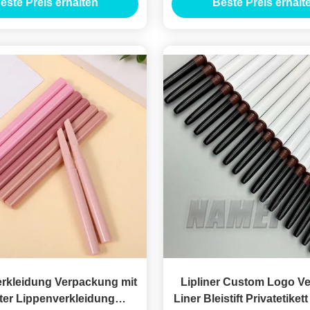
este Preis erhalten
Beste Preis erhalt
tbehälter mit Lippenbürste
Privatetikett
rkleidung Verpackung mit
Lipliner Custom Logo V
tter Lippenverkleidung
Liner Bleistift Privatetikett