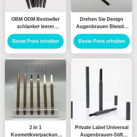
OBM ODM Bestseller
Drehen Sie Design
schlanker leerer
Augenbrauen Bleistift
Augenbrauen Bleistift
Behälter ABS Material
Beste Preis erhalten
Behälter schlanker
Automatische Formel
Beste Preis erhalten
leerer Augenbrauen
Bleistift
2 in 1
Private Label Universal
Kosmetikverpackung
Augenbrauen-Stift