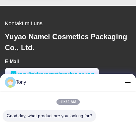
Kontakt mit uns
Yuyao Namei Cosmetics Packaging
Co., Ltd.
E-Mail
tony@chinacosmeticpackaging.com
Tony
Arbeitszeit
8:00-17:00
11:32 AM
Unsere Adresse
Good day, what product are you looking for?
Anschrift
Nr. 8 Xiadalu, Nijialu Dorf, Simen Stadt, Yuyao Stadt, Ningbo,