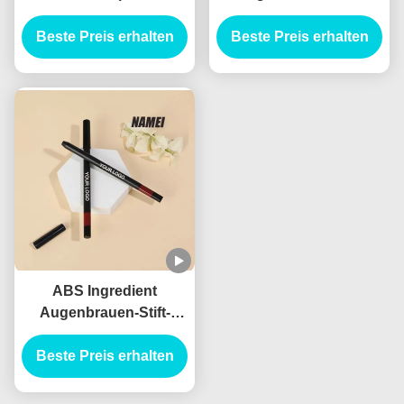
Leere Brustrohrbehälter
Tragbares
Beste Preis erhalten
Leere Eyeliner-
Augenbrauen-Makeup-
Beste Preis erhalten
Rohrbehälter
Stift-Rohr Doppel-Ende
Augenbrauen-Stift
Custom Augenbrauen-
Stift-Hülle
ABS Ingredient
Augenbrauen-Stift-
Bürste-Applikator für
Beste Preis erhalten
professionelle
Ergebnisse