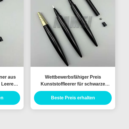
ner aus
Wettbewerbsfähiger Preis
 Leere
Kunststoffleerer für schwarze
ogo Leere
Augen Leiter Bleistift Tube Leerer
en
Beste Preis erhalten
für Augen