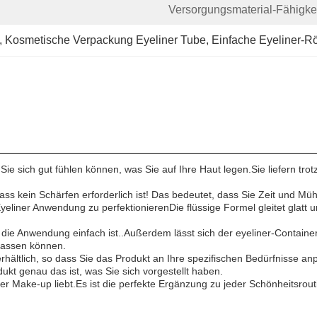
Versorgungsmaterial-Fähigkei
, 
Kosmetische Verpackung Eyeliner Tube
, 
Einfache Eyeliner-R
 Sie sich gut fühlen können, was Sie auf Ihre Haut legen.Sie liefern tro
ass kein Schärfen erforderlich ist! Das bedeutet, dass Sie Zeit und Mü
eliner Anwendung zu perfektionierenDie flüssige Formel gleitet glatt 
ass die Anwendung einfach ist..Außerdem lässt sich der eyeliner-Contai
npassen können.
erhältlich, so dass Sie das Produkt an Ihre spezifischen Bedürfnisse
ukt genau das ist, was Sie sich vorgestellt haben.
 der Make-up liebt.Es ist die perfekte Ergänzung zu jeder Schönheitsrou