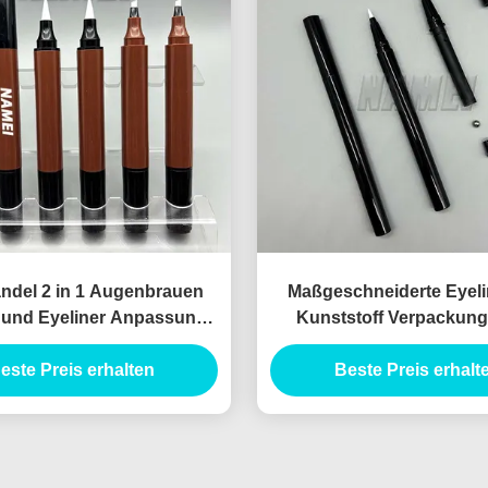
ndel 2 in 1 Augenbrauen
Maßgeschneiderte Eyeli
ft und Eyeliner Anpassung
Kunststoff Verpackung
ere Augenbrauen Bleistift
Eyeliner Flasche Privatl
Eyeliner Tube Behälter
este Preis erhalten
Beste Preis erhalt
Eyeliner Bleistift