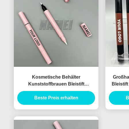
Kosmetische Behälter
Großha
Kunststoffbrauen Bleistift
Bleisti
Verpackung Flüssigkeit Eyeliner
Druck Le
Beste Preis erhalten
Bleistift Behälter
und 
B