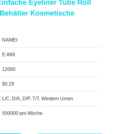
infache Eyeliner Tube Roll
 Behälter Kosmetische
NAMEI
E-869
12000
$0.29
:
L/C, D/A, D/P, T/T, Western Union
500000 pro Woche