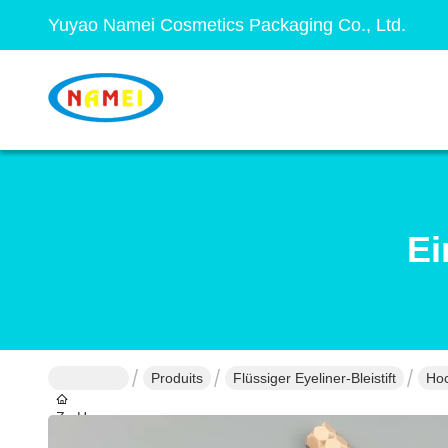
Yuyao Namei Cosmetics Packaging Co., Ltd.
Ei
Produits
Flüssiger Eyeliner-Bleistift
Hoc
Zu Hause