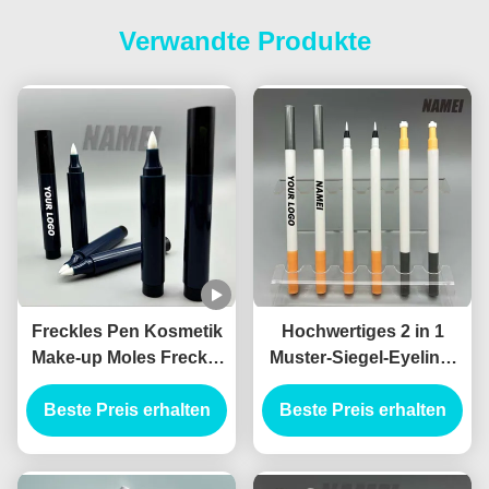
Verwandte Produkte
Freckles Pen Kosmetik
Hochwertiges 2 in 1
Make-up Moles Freckle
Muster-Siegel-Eyeliner
Pen Custom Logo OEM
Flüssiges Eyeliner
Großhandel Freckle Pen
Beste Preis erhalten
Kosmetisches Eyeliner
Beste Preis erhalten
Behälter
Verpackung Canthus
Marker