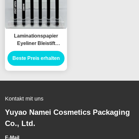
Laminationspapier
Eyeliner Bleistift
Behälter Verpackung
Röhre Eyeliner Röhre
Beste Preis erhalten
Injektionen Blasen
Kontakt mit uns
Yuyao Namei Cosmetics Packaging
Co., Ltd.
E-Mail