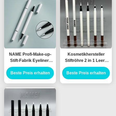
NAME Profi-Make-up-
Kosmetikhersteller
Stift-Fabrik Eyeliner-
Stiftröhre 2 in 1 Leere
Röhre rosa
Make-up Verpackung
Mahlzeitenleuchtenleuchtenleuchtenleuchtenleuchten
Beste Preis erhalten
Beste Preis erhalten
Billige Flüssigkeit
Packagi
Eyeliner Bleistiftröhre