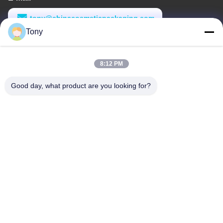
tony@chinacosmeticpackaging.com
Tony
Arbeitszeit
8:00-17:00
8:12 PM
Unsere Adresse
Good day, what product are you looking for?
Anschrift
Nr. 8 Xiadalu, Nijialu Dorf, Simen Stadt, Yuyao Stadt, Ningbo,
China
Tel.
86--19012893906
China Gute Qualität Eyeliner-Stiftverpackung Lieferant.