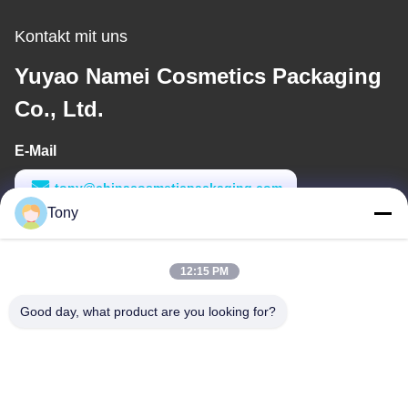
Kontakt mit uns
Yuyao Namei Cosmetics Packaging
Co., Ltd.
E-Mail
tony@chinacosmeticpackaging.com
Tony
Arbeitszeit
8:00-17:00
12:15 PM
Unsere Adresse
Good day, what product are you looking for?
Anschrift
Nr. 8 Xiadalu, Nijialu Dorf, Simen Stadt, Yuyao Stadt, Ningbo,
China