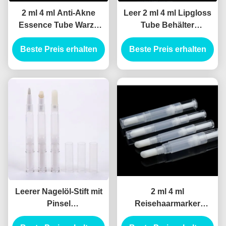
2 ml 4 ml Anti-Akne
Leer 2 ml 4 ml Lipgloss
Essence Tube Warze
Tube Behälter
Entfernung Flüssigkeit
Kultikulaöl Nagellack
Concealer Pen Tube
Beste Preis erhalten
Make-up Accessoires
Beste Preis erhalten
Point Akne Pen
Twist Pen mit Pinsel
Schlafgel Verpackung
Leerer Nagelöl-Stift mit
2 ml 4 ml
Pinsel
Reisehaarmarker
Flüssigkeitsgrundlage
Werkzeug Zähne