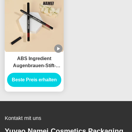
Stift-Hülle
ABS Ingredient
Augenbrauen-Stift-
Bürste-Applikator für
Beste Preis erhalten
professionelle
Ergebnisse
Kontakt mit uns
Yuyao Namei Cosmetics Packaging