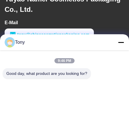
Co., Ltd.
E-Mail
tony@chinacosmeticpackaging.com
Tony
Arbeitszeit
8:00-17:00
9:46 PM
Unsere Adresse
Good day, what product are you looking for?
Anschrift
Nr. 8 Xiadalu, Nijialu Dorf, Simen Stadt, Yuyao Stadt, Ningbo,
China
Tel.
86--19012893906