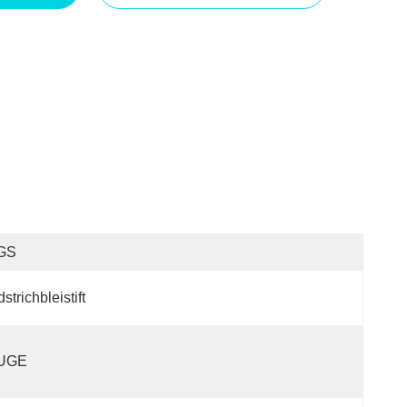
GS
dstrichbleistift
UGE