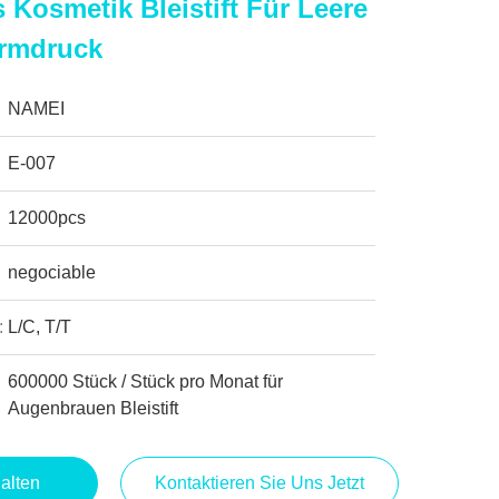
 Kosmetik Bleistift Für Leere
rmdruck
NAMEI
E-007
12000pcs
negociable
:
L/C, T/T
600000 Stück / Stück pro Monat für
Augenbrauen Bleistift
alten
Kontaktieren Sie Uns Jetzt