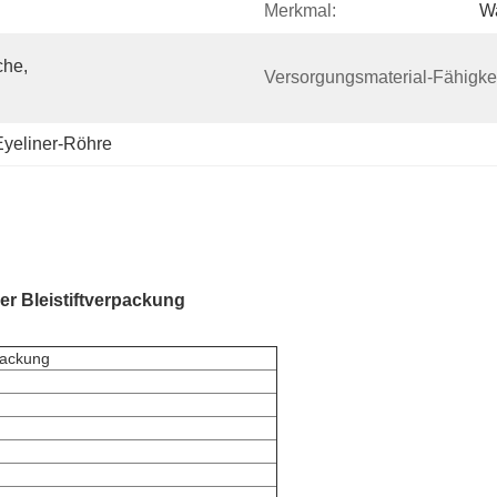
Merkmal:
Wa
he, 
Versorgungsmaterial-Fähigkei
Eyeliner-Röhre
er Bleistiftverpackung
packung