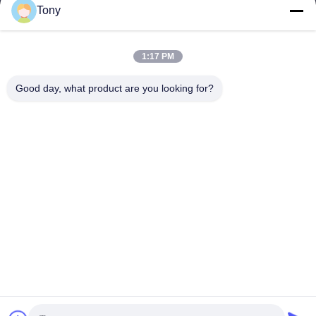
Tony
Arbeitszeit
8:00-17:00
1:17 PM
Unsere Adresse
Good day, what product are you looking for?
Anschrift
Nr. 8 Xiadalu, Nijialu Dorf, Simen Stadt, Yuyao Stadt, Ningbo,
China
Tel.
86--19012893906
China Gute Qualität Eyeliner-Stiftverpackung Lieferant.
Urheberrecht © -2026 Yuyao Namei Cosmetics Packaging Co.,
Ltd. Alle Rechte vorbehalten.