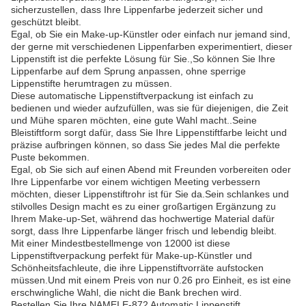
sicherzustellen, dass Ihre Lippenfarbe jederzeit sicher und
geschützt bleibt.
Egal, ob Sie ein Make-up-Künstler oder einfach nur jemand sind,
der gerne mit verschiedenen Lippenfarben experimentiert, dieser
Lippenstift ist die perfekte Lösung für Sie.,So können Sie Ihre
Lippenfarbe auf dem Sprung anpassen, ohne sperrige
Lippenstifte herumtragen zu müssen.
Diese automatische Lippenstiftverpackung ist einfach zu
bedienen und wieder aufzufüllen, was sie für diejenigen, die Zeit
und Mühe sparen möchten, eine gute Wahl macht..Seine
Bleistiftform sorgt dafür, dass Sie Ihre Lippenstiftfarbe leicht und
präzise aufbringen können, so dass Sie jedes Mal die perfekte
Puste bekommen.
Egal, ob Sie sich auf einen Abend mit Freunden vorbereiten oder
Ihre Lippenfarbe vor einem wichtigen Meeting verbessern
möchten, dieser Lippenstiftrohr ist für Sie da.Sein schlankes und
stilvolles Design macht es zu einer großartigen Ergänzung zu
Ihrem Make-up-Set, während das hochwertige Material dafür
sorgt, dass Ihre Lippenfarbe länger frisch und lebendig bleibt.
Mit einer Mindestbestellmenge von 12000 ist diese
Lippenstiftverpackung perfekt für Make-up-Künstler und
Schönheitsfachleute, die ihre Lippenstiftvorräte aufstocken
müssen.Und mit einem Preis von nur 0.26 pro Einheit, es ist eine
erschwingliche Wahl, die nicht die Bank brechen wird.
Bestellen Sie Ihre NAMEI E-872 Automatic Lippenstift