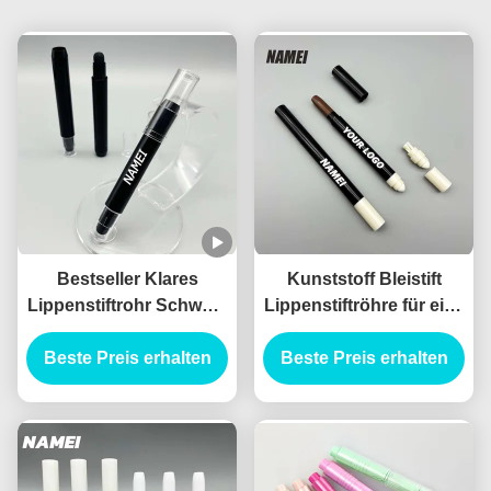
Bestseller Klares
Kunststoff Bleistift
Lippenstiftrohr Schwarz
Lippenstiftröhre für eine
Farbiges Lippenstift
lang anhaltende
Verpackung Behälter
Beste Preis erhalten
Beste Preis erhalten
Anwendung
mit Bürste