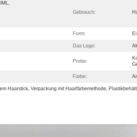
IML, 
Gebrauch:
Ha
Form:
Ei
Das Logo:
A
Ko
Probe:
Ge
Farbe:
A
rem Haarstick
, 
Verpackung mit Haarfärbemethode
, 
Plastikbehäl