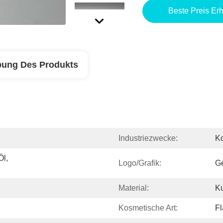
Beste Preis Erh
bung Des Produkts
Industriezwecke:
K
l, 
Logo/Grafik:
G
Material:
Ku
Kosmetische Art:
Fl