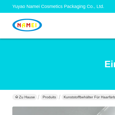
Yuyao Namei Cosmetics Packaging Co., Ltd.
Ei
Zu Hause
Produits
Kunststoffbehälter Für Haarfärb