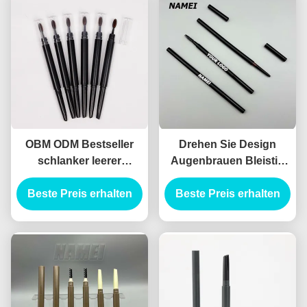
OBM ODM Bestseller
Drehen Sie Design
schlanker leerer
Augenbrauen Bleistift
Augenbrauen Bleistift
Behälter ABS Material
Beste Preis erhalten
Behälter schlanker
Automatische Formel
Beste Preis erhalten
leerer Augenbrauen
Bleistift