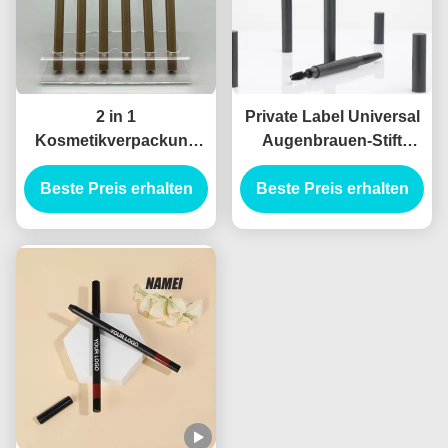
2 in 1
Private Label Universal
Kosmetikverpackung
Augenbrauen-Stift
Leere Brustrohrbehälter
Tragbares
Beste Preis erhalten
Leere Eyeliner-
Augenbrauen-Makeup-
Beste Preis erhalten
Rohrbehälter
Stift-Rohr Doppel-Ende
Augenbrauen-Stift
Custom Augenbrauen-
Stift-Hülle