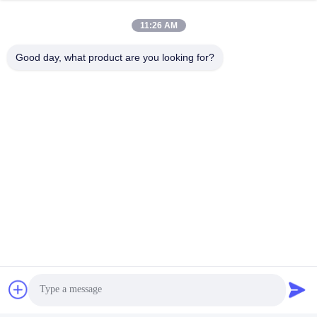
8:00-17:00
11:26 AM
Unsere Adresse
Good day, what product are you looking for?
Anschrift
Nr. 8 Xiadalu, Nijialu Dorf, Simen Stadt, Yuyao Stadt, Ningbo,
China
Tel.
86--19012893906
China Gute Qualität Eyeliner-Stiftverpackung Lieferant.
Urheberrecht © -2026 Yuyao Namei Cosmetics Packaging Co.,
Ltd. Alle Rechte vorbehalten.
Datenschutzrichtlinie
|
Sitemap