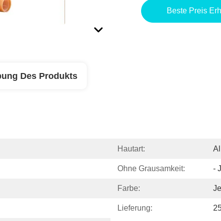
Beste Preis Erh
bung Des Produkts
Hautart:
Al
Ohne Grausamkeit:
- 
Farbe:
Je
Lieferung:
25