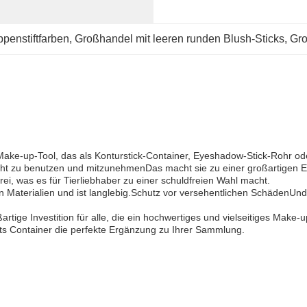
penstiftfarben
, 
Großhandel mit leeren runden Blush-Sticks
, 
Gro
s Make-up-Tool, das als Konturstick-Container, Eyeshadow-Stick-Rohr o
icht zu benutzen und mitzunehmenDas macht sie zu einer großartigen
sfrei, was es für Tierliebhaber zu einer schuldfreien Wahl macht.
en Materialien und ist langlebig.Schutz vor versehentlichen Schäden
ßartige Investition für alle, die ein hochwertiges und vielseitiges Mak
hts Container die perfekte Ergänzung zu Ihrer Sammlung.