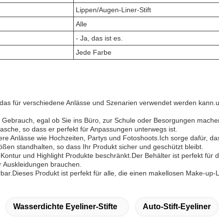
Lippen/Augen-Liner-Stift
Alle
- Ja, das ist es.
Jede Farbe
t, das für verschiedene Anlässe und Szenarien verwendet werden kann.u
en Gebrauch, egal ob Sie ins Büro, zur Schule oder Besorgungen machen.
sche, so dass er perfekt für Anpassungen unterwegs ist.
ere Anlässe wie Hochzeiten, Partys und Fotoshoots.Ich sorge dafür, das
ößen standhalten, so dass Ihr Produkt sicher und geschützt bleibt.
, Kontur und Highlight Produkte beschränkt.Der Behälter ist perfekt fü
r Auskleidungen brauchen.
erbar.Dieses Produkt ist perfekt für alle, die einen makellosen Make-
Wasserdichte Eyeliner-Stifte
Auto-Stift-Eyeliner