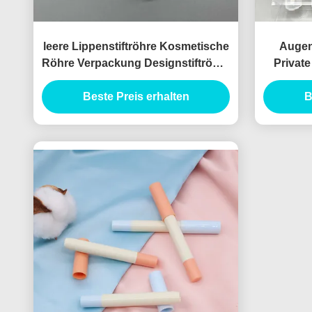
leere Lippenstiftröhre Kosmetische
Augen
Röhre Verpackung Designstiftröhre
Privat
Augenschattenbehälter
hübsche
Beste Preis erhalten
Eyeliner
B