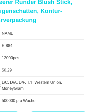
erer Runder Blush Stick,
Augenschatten, Kontur-
hrverpackung
NAMEI
E-884
12000pcs
$0.29
L/C, D/A, D/P, T/T, Western Union,
:
MoneyGram
500000 pro Woche