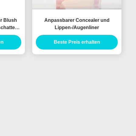
r Blush
Anpassbarer Concealer und
schatten,
Lippen-/Augenliner
erpackung
en
Beste Preis erhalten