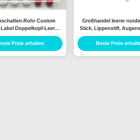
schatten-Rohr Custom
Großhandel leerer runde
e Label Doppelkopf-Leere
Stick, Lippenstift, Augen
 Behälter Augenschatten-
Kontur-Correaler, Rohrv
-Rohr Leere Eyeliner-Rohr
este Preis erhalten
Beste Preis erhalt