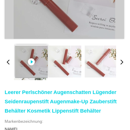
Leerer Perlschöner Augenschatten Lügender
Seidenraupenstift Augenmake-Up Zauberstift
Behälter Kosmetik Lippenstift Behälter
Markenbezeichnung:
NAMEI