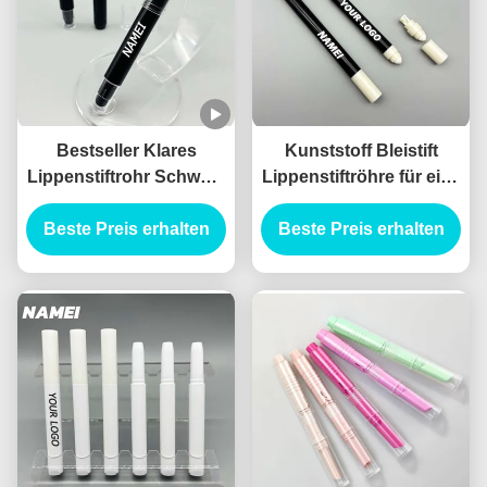
Bestseller Klares
Kunststoff Bleistift
Lippenstiftrohr Schwarz
Lippenstiftröhre für eine
Farbiges Lippenstift
lang anhaltende
Verpackung Behälter
Beste Preis erhalten
Beste Preis erhalten
Anwendung
mit Bürste