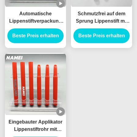
Automatische
Schmutzfrei auf dem
Lippenstiftverpackung
Sprung Lippenstift mit
mit Bleistiftform und
eingebauten Applikator
Beste Preis erhalten
schmutzsichere
Beste Preis erhalten
Technologie Leere
Lippenstiftröhren
Eingebauter Applikator
Lippenstiftrohr mit
Standardkapazität