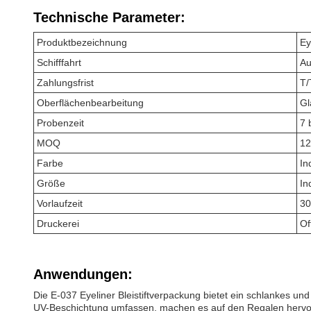
Technische Parameter:
Produktbezeichnung
Ey
Schifffahrt
Au
Zahlungsfrist
T/
Oberflächenbearbeitung
Gl
Probenzeit
7 
MOQ
12
Farbe
In
Größe
In
Vorlaufzeit
30
Druckerei
Of
Anwendungen:
Die E-037 Eyeliner Bleistiftverpackung bietet ein schlankes un
UV-Beschichtung umfassen, machen es auf den Regalen herv