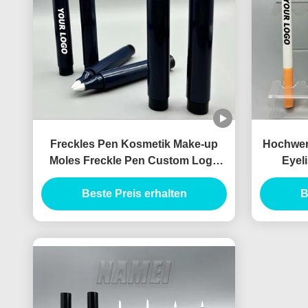
Freckles Pen Kosmetik Make-up
Hochwert
Moles Freckle Pen Custom Logo
Eyel
OEM Großhandel Freckle Pen
Ko
Beste Preis erhalten
Behälter
Verpa
B