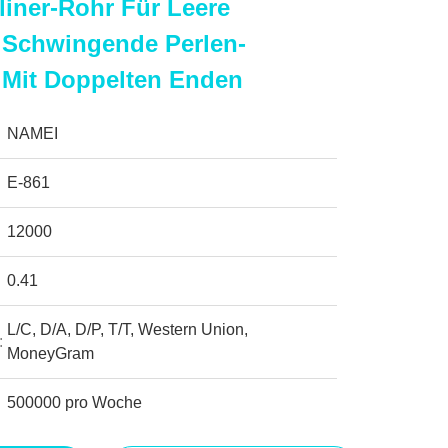
liner-Rohr Für Leere
 Schwingende Perlen-
 Mit Doppelten Enden
NAMEI
E-861
12000
0.41
L/C, D/A, D/P, T/T, Western Union,
:
MoneyGram
500000 pro Woche