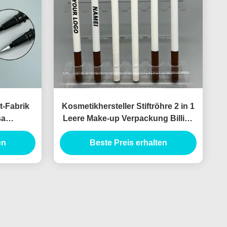
t-Fabrik
Kosmetikhersteller Stiftröhre 2 in 1
sa
Leere Make-up Verpackung Billige
enleuchte
Flüssigkeit Eyeliner Bleistiftröhre
ckagi
en
Beste Preis erhalten