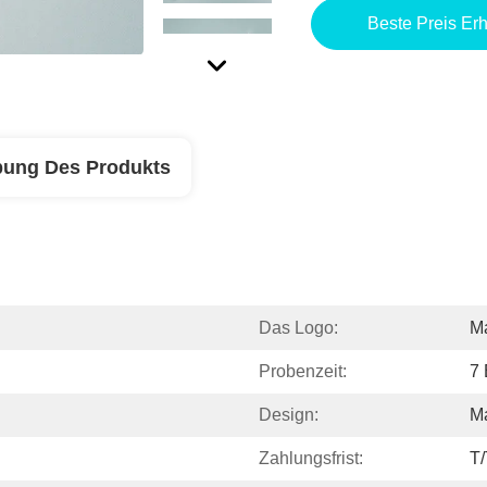
Beste Preis Erh
bung Des Produkts
Das Logo:
M
Probenzeit:
7 
Design:
M
Zahlungsfrist:
T/