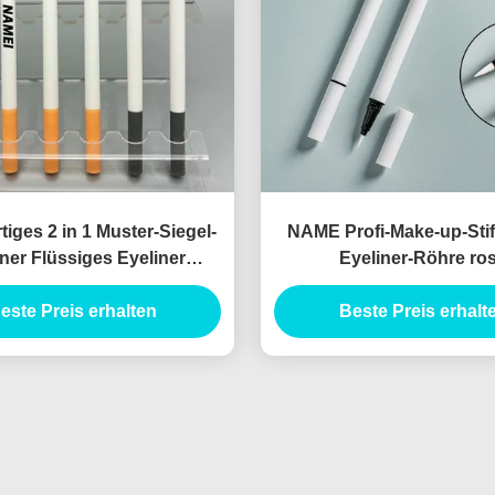
iges 2 in 1 Muster-Siegel-
NAME Profi-Make-up-Stif
iner Flüssiges Eyeliner
Eyeliner-Röhre ro
smetisches Eyeliner
Mahlzeitenleuchtenleucht
ckung Canthus Marker
este Preis erhalten
nleuchtenleuchten Pa
Beste Preis erhalt