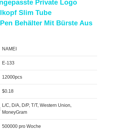
ngepasste Private Logo
lkopf Slim Tube
en Behälter Mit Bürste Aus
NAMEI
E-133
12000pcs
$0.18
L/C, D/A, D/P, T/T, Western Union,
:
MoneyGram
500000 pro Woche