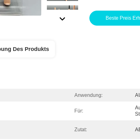
Beste Preis Erh
bung Des Produkts
Anwendung:
A
Au
Für:
St
Zutat:
A