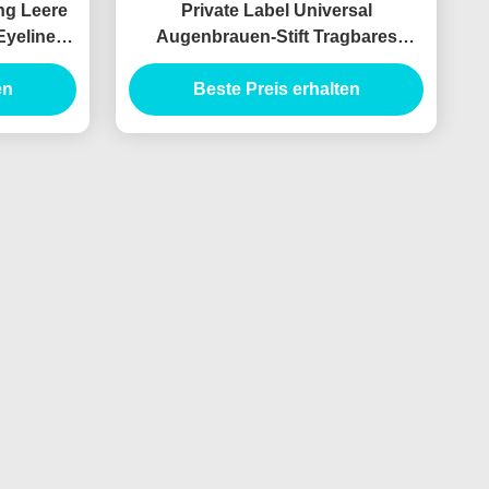
ng Leere
Private Label Universal
Eyeliner-
Augenbrauen-Stift Tragbares
Augenbrauen-Makeup-Stift-Rohr
en
Doppel-Ende Augenbrauen-Stift
Beste Preis erhalten
Custom Augenbrauen-Stift-Hülle