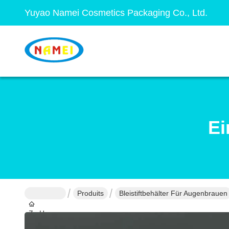
Yuyao Namei Cosmetics Packaging Co., Ltd.
Ei
Produits
Bleistiftbehälter Für Augenbrauen
Zu Hause