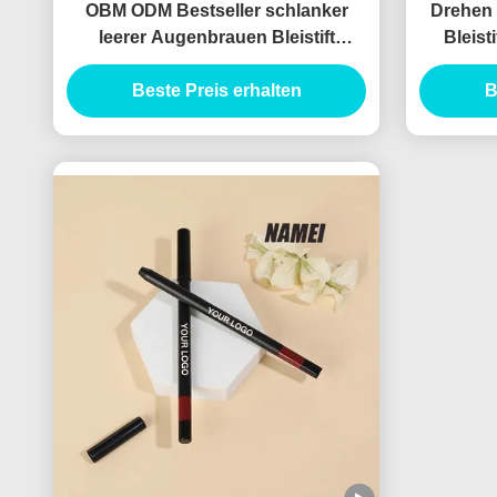
OBM ODM Bestseller schlanker
Drehen
leerer Augenbrauen Bleistift
Bleist
Behälter schlanker leerer
A
Augenbrauen Bleistift
Beste Preis erhalten
B