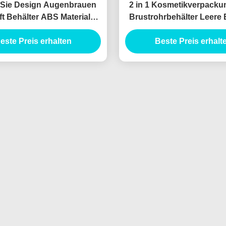
 Sie Design Augenbrauen
2 in 1 Kosmetikverpacku
ift Behälter ABS Material
Brustrohrbehälter Leere 
utomatische Formel
Rohrbehälter
este Preis erhalten
Beste Preis erhalt