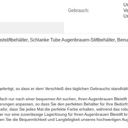
Um
Gebrauch:
Ve
U
ststiftbehälter
, 
Schlanke Tube Augenbrauen-Stiftbehälter
, 
Benut
efertigt, so dass er dem Verschleiß des täglichen Gebrauchs standhält
nfach nur nach einer bequemen Art suchen, Ihren Augenbrauen Bleistift 
rungen anpassen, so dass Sie den perfekten Behälter für Ihre Bedürfn
afür, dass Sie jedes Mal die perfekte Farbe erhalten, während das rob
der nur eine zuverlässige Lagerlösung für Ihren Augenbrauen Bleistift 
ben Sie die Bequemlichkeit und Langlebigkeit unseres hochwertigen A