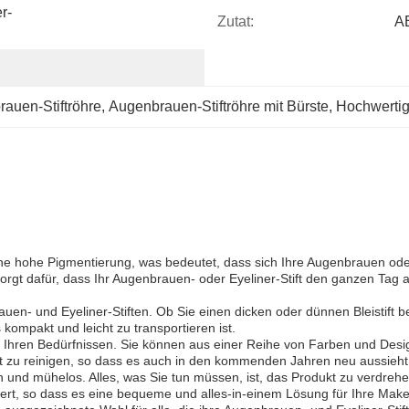
r-
Zutat:
A
auen-Stiftröhre
, 
Augenbrauen-Stiftröhre mit Bürste
, 
Hochwertig
 hohe Pigmentierung, was bedeutet, dass sich Ihre Augenbrauen oder Ihr
rgt dafür, dass Ihr Augenbrauen- oder Eyeliner-Stift den ganzen Tag 
en- und Eyeliner-Stiften. Ob Sie einen dicken oder dünnen Bleistift bev
ompakt und leicht zu transportieren ist.
 Ihren Bedürfnissen. Sie können aus einer Reihe von Farben und Desi
cht zu reinigen, so dass es auch in den kommenden Jahren neu aussieht
ach und mühelos. Alles, was Sie tun müssen, ist, das Produkt zu verdre
efert, so dass es eine bequeme und alles-in-einem Lösung für Ihre Mak