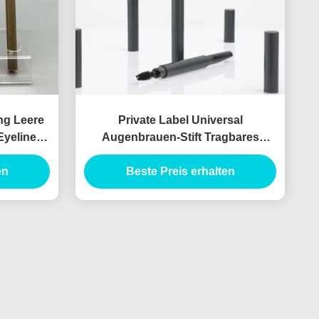
ng Leere
Private Label Universal
Eyeliner-
Augenbrauen-Stift Tragbares
Augenbrauen-Makeup-Stift-Rohr
en
Doppel-Ende Augenbrauen-Stift
Beste Preis erhalten
Custom Augenbrauen-Stift-Hülle