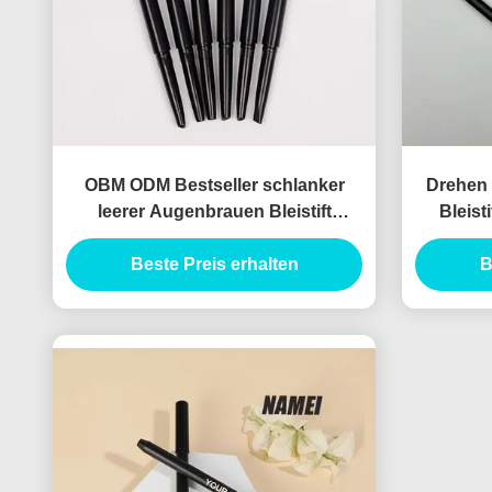
OBM ODM Bestseller schlanker
Drehen
leerer Augenbrauen Bleistift
Bleist
Behälter schlanker leerer
A
Augenbrauen Bleistift
Beste Preis erhalten
B