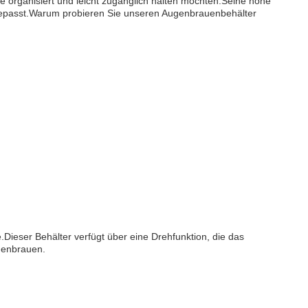
e organisiert und leicht zugänglich halten möchten.Seine hohe
 angepasst.Warum probieren Sie unseren Augenbrauenbehälter
Dieser Behälter verfügt über eine Drehfunktion, die das
ugenbrauen.