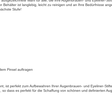
ausgezeichnete Wahl für alle, die ihre Augenbrauen- und Eyeliner-Stift
r Behälter ist langlebig, leicht zu reinigen und an Ihre Bedürfnisse
nächste Stufe!
dem Pinsel auftragen
 ist perfekt zum Aufbewahren Ihrer Augenbrauen- und Eyeliner-Stifte.
ch, so dass es perfekt für die Schaffung von schönen und definierten A