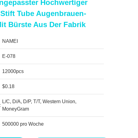
ngepasster Hochwertiger
Stift Tube Augenbrauen-
Mit Bürste Aus Der Fabrik
NAMEI
E-078
12000pcs
$0.18
L/C, D/A, D/P, T/T, Western Union,
:
MoneyGram
500000 pro Woche