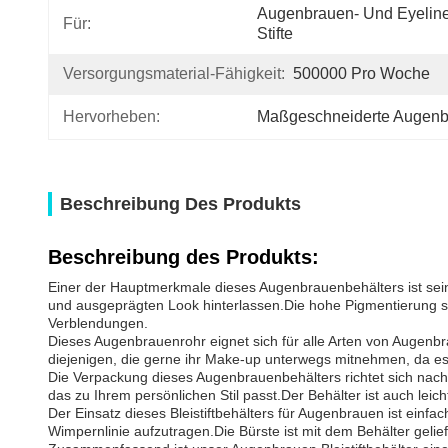
Augenbrauen- Und Eyeline
Für:
Stifte
Versorgungsmaterial-Fähigkeit:
500000 Pro Woche
Hervorheben:
Maßgeschneiderte Augenbr
Beschreibung Des Produkts
Beschreibung des Produkts:
Einer der Hauptmerkmale dieses Augenbrauenbehälters ist seine
und ausgeprägten Look hinterlassen.Die hohe Pigmentierung so
Verblendungen.
Dieses Augenbrauenrohr eignet sich für alle Arten von Augenbrau
diejenigen, die gerne ihr Make-up unterwegs mitnehmen, da es k
Die Verpackung dieses Augenbrauenbehälters richtet sich nach
das zu Ihrem persönlichen Stil passt.Der Behälter ist auch lei
Der Einsatz dieses Bleistiftbehälters für Augenbrauen ist einf
Wimpernlinie aufzutragen.Die Bürste ist mit dem Behälter geli