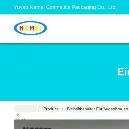
Yuyao Namei Cosmetics Packaging Co., Ltd.
Ei
Produits
Bleistiftbehälter Für Augenbrauen
Zu Hause