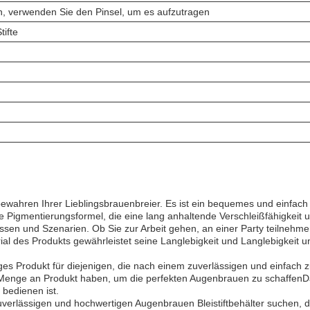
, verwenden Sie den Pinsel, um es aufzutragen
ifte
ewahren Ihrer Lieblingsbrauenbreier. Es ist ein bequemes und einfac
Pigmentierungsformel, die eine lang anhaltende Verschleißfähigkeit u
ässen und Szenarien. Ob Sie zur Arbeit gehen, an einer Party teilneh
ial des Produkts gewährleistet seine Langlebigkeit und Langlebigkeit u
iges Produkt für diejenigen, die nach einem zuverlässigen und einfach
 Menge an Produkt haben, um die perfekten Augenbrauen zu schaffenDa
 bedienen ist.
erlässigen und hochwertigen Augenbrauen Bleistiftbehälter suchen, d