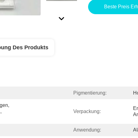
Beste Preis Erh
bung Des Produkts
Pigmentierung:
H
en, 
En
 
Verpackung:
A
Anwendung:
A