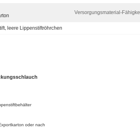
Versorgungsmaterial-Fähigkei
rton
ift
, 
leere Lippenstiftröhrchen
ackungsschlauch
penstiftbehälter
 Exportkarton oder nach