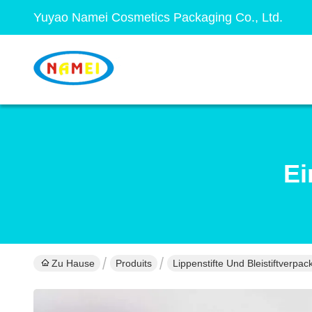
Yuyao Namei Cosmetics Packaging Co., Ltd.
Ei
Zu Hause
Produits
Lippenstifte Und Bleistiftverpa