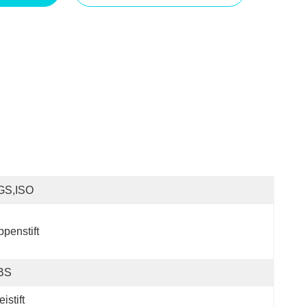
GS,ISO
ppenstift
BS
eistift