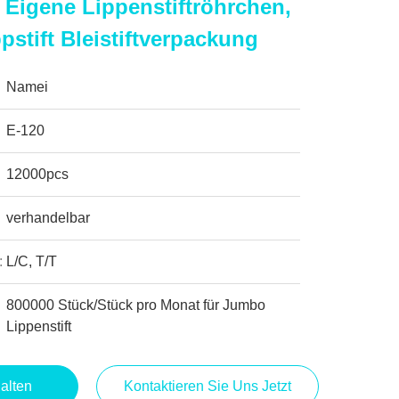
Eigene Lippenstiftröhrchen,
pstift Bleistiftverpackung
Namei
E-120
12000pcs
verhandelbar
:
L/C, T/T
800000 Stück/Stück pro Monat für Jumbo
Lippenstift
alten
Kontaktieren Sie Uns Jetzt