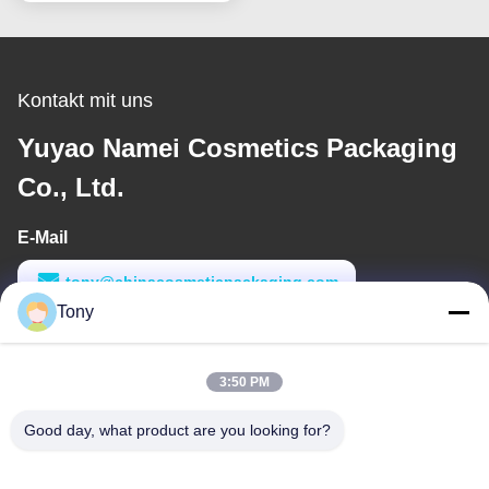
Logo Kosmetische
Verpackung
Kontakt mit uns
Yuyao Namei Cosmetics Packaging
Co., Ltd.
E-Mail
tony@chinacosmeticpackaging.com
Tony
Arbeitszeit
8:00-17:00
3:50 PM
Unsere Adresse
Good day, what product are you looking for?
Anschrift
Nr. 8 Xiadalu, Nijialu Dorf, Simen Stadt, Yuyao Stadt, Ningbo,