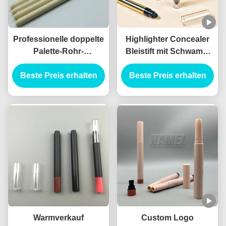
Professionelle doppelte
Highlighter Concealer
Palette-Rohr-
Bleistift mit Schwamm
Augenschatten-Stick
Oem Concealer Stiftung
Beste Preis erhalten
Privatetikett mit
Stick Tube mit Pinsel
Beste Preis erhalten
hochwertigem
Highlighter-Concealer-
Stift
Warmverkauf
Custom Logo