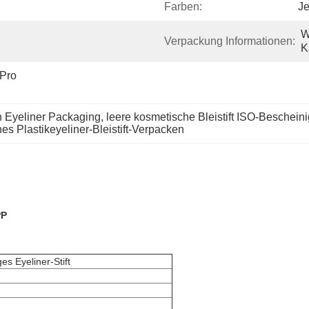
Farben:
Je
W
Verpackung Informationen:
K
Pro 
n Eyeliner Packaging
, 
leere kosmetische Bleistift ISO-Beschein
es Plastikeyeliner-Bleistift-Verpacken
PP
es Eyeliner-Stift