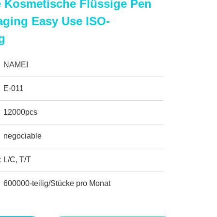
e Kosmetische Flüssige Pen
aging Easy Use ISO-
g
NAMEI
E-011
12000pcs
negociable
:
L/C, T/T
600000-teilig/Stücke pro Monat