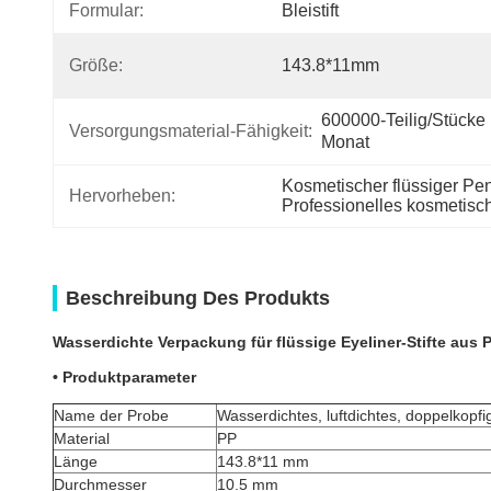
Formular:
Bleistift
Größe:
143.8*11mm
600000-Teilig/Stücke 
Versorgungsmaterial-Fähigkeit:
Monat
Kosmetischer flüssiger Pe
Hervorheben:
Professionelles kosmetisch
Beschreibung Des Produkts
Wasserdichte Verpackung für flüssige Eyeliner-Stifte aus 
• Produktparameter
Name der Probe
Wasserdichtes, luftdichtes, doppelkopfig
Material
PP
Länge
143.8*11 mm
Durchmesser
10.5 mm