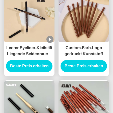
Leerer Eyeliner-Kleifstift
Custom-Farb-Logo
Liegende Seidenrauch-
gedruckt Kunststoff
Stift wasserdicht
leere Lippen-Liner-
Beste Preis erhalten
langlebiger
Beste Preis erhalten
Röhre Packung
kundenspezifischer Gel-
Behälter schlanke
Eyeliner-Stift Behälter
Lipliner-Röhre