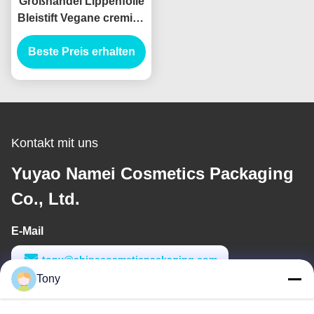
Großhandel Lippenfolie
Bleistift Vegane cremige
Behälter wasserdicht
Beste Preis erhalten
Custom Logo
Privatetikett
Kontakt mit uns
Yuyao Namei Cosmetics Packaging
Co., Ltd.
E-Mail
tony@chinacosmeticpackaging.com
Tony
Arbeitszeit