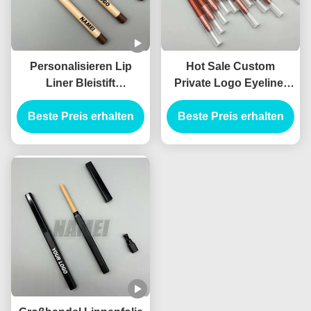
Personalisieren Lip
Hot Sale Custom
Liner Bleistift
Private Logo Eyeliner
Augenbrauen Eyeliner
Bleistift Behälter Blasen
Beste Preis erhalten
Tube mit Bürste Lip
Bleistift schlanke leere
Beste Preis erhalten
Liner Bleistift Behälter
Lippe Liner Tube
mit Splitter
Planbares Material