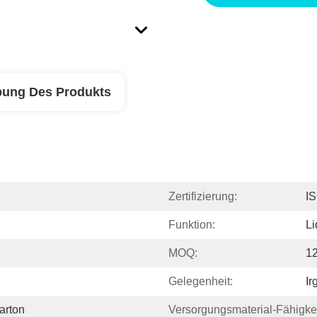
bung Des Produkts
Zertifizierung:
I
Funktion:
Li
MOQ:
1
Gelegenheit:
Ir
arton
Versorgungsmaterial-Fähigkei