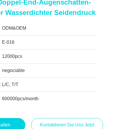
 Doppel-End-Augenschatten-
er Wasserdichter Seidendruck
ODM&OEM
E-016
12000pcs
negociable
:
L/C, T/T
600000pcs/month
alten
Kontaktieren Sie Uns Jetzt