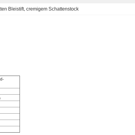
n Bleistift
, 
cremigem Schattenstock
d-
a