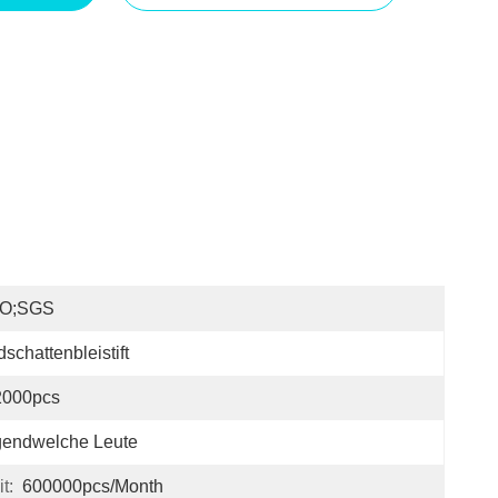
SO;SGS
dschattenbleistift
2000pcs
gendwelche Leute
t:
600000pcs/month