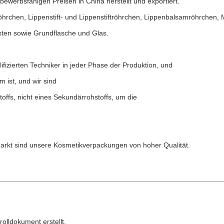
ewerbsfähigen Preisen in China herstellt und exportiert.
öhrchen, Lippenstift- und Lippenstiftröhrchen, Lippenbalsamröhrchen,
sten sowie Grundflasche und Glas.
izierten Techniker in jeder Phase der Produktion, und
 ist, und wir sind
ffs, nicht eines Sekundärrohstoffs, um die
Markt sind unsere Kosmetikverpackungen von hoher Qualität.
olldokument erstellt.