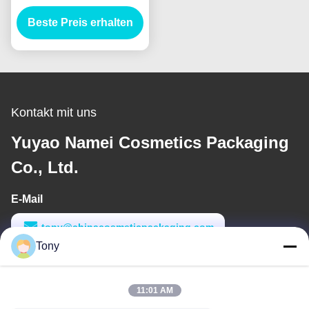
Leere Plastik-
Augenschirrrrohre mit
Beste Preis erhalten
Zauberstab Custom
Logo Kosmetische
Verpackung
Kontakt mit uns
Yuyao Namei Cosmetics Packaging
Co., Ltd.
E-Mail
tony@chinacosmeticpackaging.com
Tony
Arbeitszeit
8:00-17:00
11:01 AM