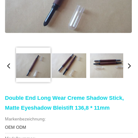
Double End Long Wear Creme Shadow Stick,
Matte Eyeshadow Bleistift 136,8 * 11mm
Markenbezeichnung:
OEM ODM