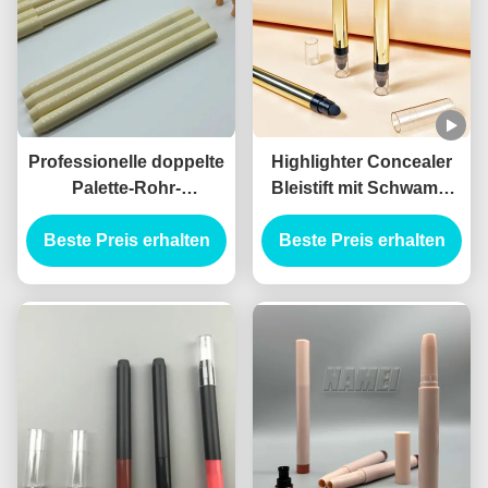
Professionelle doppelte
Highlighter Concealer
Palette-Rohr-
Bleistift mit Schwamm
Augenschatten-Stick
Oem Concealer Stiftung
Beste Preis erhalten
Privatetikett mit
Stick Tube mit Pinsel
Beste Preis erhalten
hochwertigem
Highlighter-Concealer-
Stift