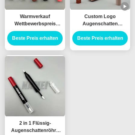
Warmverkauf
Custom Logo
Wettbewerbspreis
Augenschatten
Leerer Schwarzer
Großhandel
Beste Preis erhalten
Augenschatten
Beste Preis erhalten
Kosmetikbehälter
Bleistiftröhre
Augenschatten
Augenschatten Stick
Verpackung Haarline
Lippenfolie Behälter
Stift 2 in 1 Design
Planbare Mater
2 in 1 Flüssig-
Augenschattenröhre