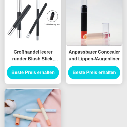
Großhandel leerer
Anpassbarer Concealer
runder Blush Stick,
und Lippen-/Augenliner
Lippenstift,
Augenschatten, Kontur-
Beste Preis erhalten
Beste Preis erhalten
Correaler,
Rohrverpackung