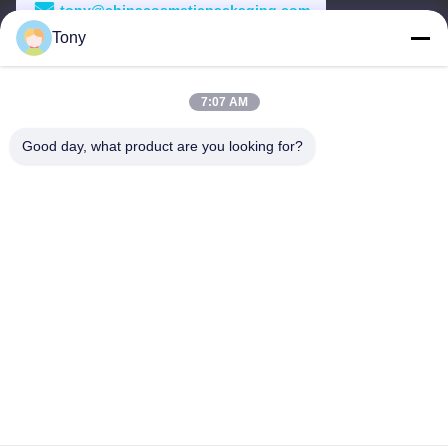
tony@chinacosmeticpackaging.com
Tony
Arbeitszeit
8:00-17:00
7:07 AM
Unsere Adresse
Good day, what product are you looking for?
Anschrift
Nr. 8 Xiadalu, Nijialu Dorf, Simen Stadt, Yuyao Stadt, Ningbo,
China
Tel.
86--19012893906
China Gute Qualität Eyeliner-Stiftverpackung Lieferant.
Urheberrecht © -2026 Yuyao Namei Cosmetics Packaging Co.,