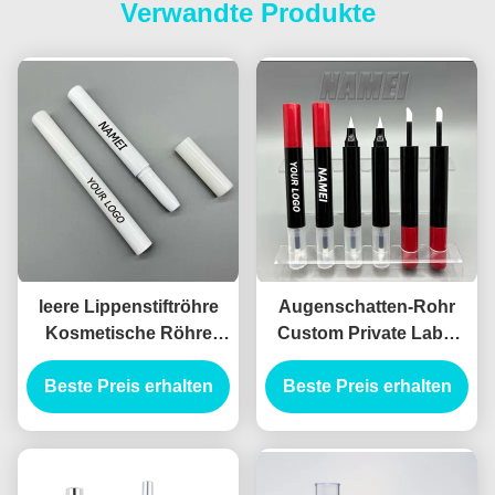
Verwandte Produkte
leere Lippenstiftröhre
Augenschatten-Rohr
Kosmetische Röhre
Custom Private Label
Verpackung
Doppelkopf-Leere
Beste Preis erhalten
Designstiftröhre
Beste Preis erhalten
hübsche Behälter
Augenschattenbehälter
Augenschatten-
Eyeliner-Rohr Leere
Eyeliner-Rohr