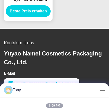
Behälter Verpackung
Röhre Eyeliner Röhre
Beste Preis erhalten
Injektionen Blasen
Kontakt mit uns
Yuyao Namei Cosmetics Packaging
Co., Ltd.
E-Mail
tony@chinacosmeticpackaging.com
Tony
Arbeitszeit
8:00-17:00
6:09 PM