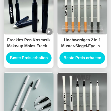
Freckles Pen Kosmetik
Hochwertiges 2 in 1
Make-up Moles Freckle
Muster-Siegel-Eyeliner
Pen Custom Logo OEM
Flüssiges Eyeliner
Großhandel Freckle Pen
Beste Preis erhalten
Kosmetisches Eyeliner
Beste Preis erhalten
Behälter
Verpackung Canthus
Marker