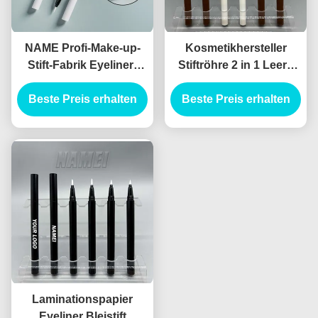
NAME Profi-Make-up-
Kosmetikhersteller
Stift-Fabrik Eyeliner-
Stiftröhre 2 in 1 Leere
Röhre rosa
Make-up Verpackung
Mahlzeitenleuchtenleuchtenleuchtenleuchtenleuchten
Beste Preis erhalten
Beste Preis erhalten
Billige Flüssigkeit
Packagi
Eyeliner Bleistiftröhre
Laminationspapier
Eyeliner Bleistift